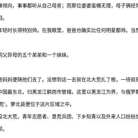
倾向，事事都听从自己母亲；而那位婆婆蛮横无理，母子俩经
泪。
轻时长得特别帅。在我眼里，爸爸也确实比任何明星都帅。当然
父异母的五个弟弟和一个妹妹。
。
妈妈便随他们去了。没想到这一去就在北大荒扎了根，一待就
国最东北，归黑龙江鹤岗市管辖。这里以黑龙江为界，与俄罗
’。萝北县便位于这片区域之中。
北大荒，青年志愿者、垦荒兵团、下乡知青以及外来人口纷纷加
部。