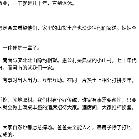
敬业，一干就是几十年，直到退休。
定会去看望他们，家里的山货土产也没少往他们家送。姑姑全
，一住便是一辈子。
南面与萝北北山隐约相望。愚公村是典型的小山村，七十年代
份，而河南的就我们一家。
有事时出人出力、互帮互助。在同一片热土上相处打拼多年，
挖，就地取材。我们村有个好传统：谁家有事需要帮忙，只要
人就会做上满桌丰盛的酒席招待大家。酒席间，大家推杯换盏，
大家自然也都愿意捧场。爸爸是全能人才，盖房子除了打地
完成的。