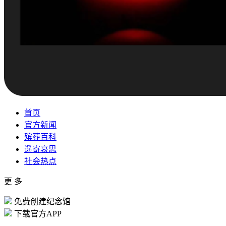
首页
官方新闻
殡葬百科
遥寄哀思
社会热点
更 多
免费创建纪念馆
下载官方APP