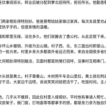
炊事班班长，转业后被分配到萝北招待所，担任所长。他勤恳
两家相处得特别好。爸爸曾帮姑姑家做过家具，每次去县里也必
里热乎乎的，倍感亲情的温暖。
和那里无缘，没住多久，他们就搬去了愚公村。从此定居下来
环山乡撤销，升级为云山镇。村子西、北、东三面出村即是山，
的一批元老。村里乡亲大多都是外省远迁而来，来自全国很多省
间相处得特别融洽，见面时都是热情打招呼，没事时互相串门，
头就是黄土。村子靠着山，木材用牛车去山里拉，黄土就在附近
好干活，大家边干边唠，说说笑笑间就把活干了。吃饭时间，主
，几乎从不推辞，因此在村里人缘很好。平时他有事请人帮忙，
砍房架子，做门窗，打地面等等都拿手的很，都是亲力亲为独自