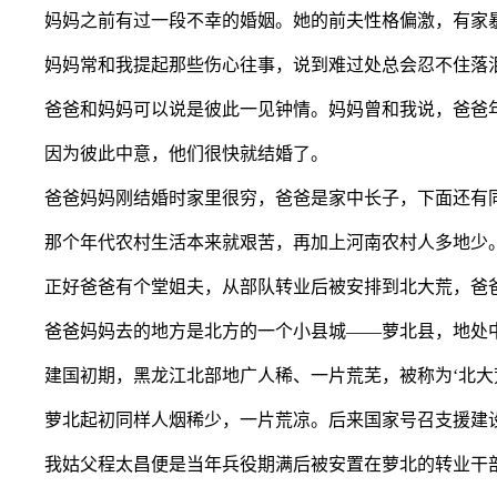
妈妈之前有过一段不幸的婚姻。她的前夫性格偏激，有家暴
妈妈常和我提起那些伤心往事，说到难过处总会忍不住落
爸爸和妈妈可以说是彼此一见钟情。妈妈曾和我说，爸爸年
因为彼此中意，他们很快就结婚了。
爸爸妈妈刚结婚时家里很穷，爸爸是家中长子，下面还有同
那个年代农村生活本来就艰苦，再加上河南农村人多地少
正好爸爸有个堂姐夫，从部队转业后被安排到北大荒，爸爸
爸爸妈妈去的地方是北方的一个小县城——萝北县，地处中
建国初期，黑龙江北部地广人稀、一片荒芜，被称为‘北大荒
萝北起初同样人烟稀少，一片荒凉。后来国家号召支援建设
我姑父程太昌便是当年兵役期满后被安置在萝北的转业干