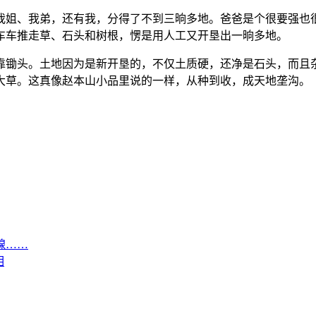
姐、我弟，还有我，分得了不到三晌多地。爸爸是个很要强也很
车车推走草、石头和树根，愣是用人工又开垦出一晌多地。
锄头。土地因为是新开垦的，不仅土质硬，还净是石头，而且杂
大草。这真像赵本山小品里说的一样，从种到收，成天地垄沟。
腺……
相