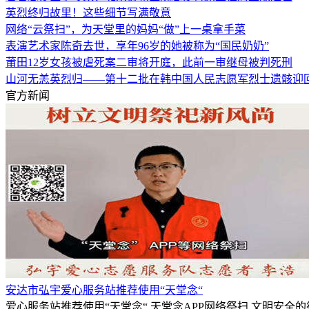
英烈终归故里！这些细节写满敬意
网络“云祭扫”，为天堂里的妈妈“做”上一桌拿手菜
表演艺术家陈奇去世，享年96岁的她被称为“国民奶奶”
莆田12岁女孩被虐死案二审将开庭，此前一审继母被判死刑
山河无恙英烈归——第十二批在韩中国人民志愿军烈士遗骸迎
官方新闻
安达市弘宇爱心服务站推荐使用“天堂念“
爱心服务站推荐使用“天堂念“,天堂念APP网络祭扫,文明安全