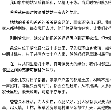
我印象中的姑父慈祥随和，又精明干练。当兵时在部队担任
爸爸就是那时候跟着姑姑一家去的萝北。
姑姑的爷爷和爸爸的爷爷是亲兄弟，两家还没出五服。我们
家人都特别好，每次我们去时，他们总是热情好客，让我们心
刚到萝北时，姑父帮忙把爸爸妈妈落户到延军农场。但大概
愚公村位于萝北县北四十多公里，早先归环山乡管辖，如今
中期才建村，村子共有六七十户人家，爸爸妈妈算是建村最早
在一村共同生活几十年，真可谓莫大的缘分；我们村邻里之
邻里之间的感情可谓格外深厚。
那会儿农村日子都苦，家家户户盖的都是土房，材料不是木
一声招呼，邻里只要有时间，都会立刻赶来，从不推辞。人多
家长里短，谈天说地，可谓不亦乐乎。
爸爸会木匠活，为人实在，心肠又好，别人家有事只要请他
基，起大墙，上柁，编草苫房顶请村里乡亲帮忙几天，其他的