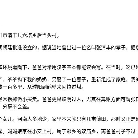
》
市清丰县六塔乡后当头村。
朝廷批准设立的，据说当地曾出过一位名叫张清丰的孝子。据后
环境熏陶下，爸爸对常用汉字基本都能读会写。在当时，这已
。爷爷抛下我的奶奶，另娶了一位妻子，重新组成了家庭。我的
波一百多里，从濮阳到鹤壁来回拉过煤。
常摆摊做小买卖。爸爸更是聪明过人，尤其在算账方面可谓张口
，分毫不会差。
女儿。河南人多地少，家里本来就只有几亩薄田，那时又正是
。妈妈娘家在小安上村，属于邻乡的双庙乡，离爸爸村子不过