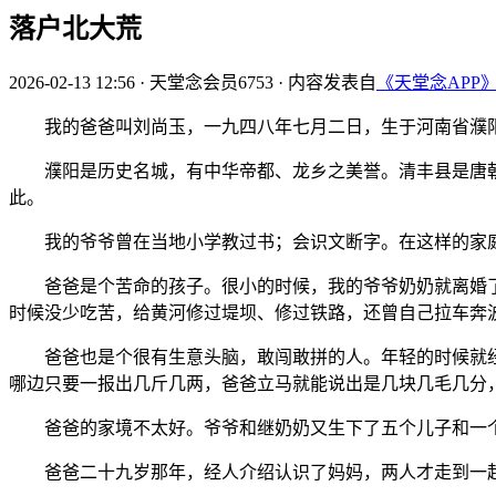
落户北大荒
2026-02-13 12:56
·
天堂念会员6753
·
内容发表自
《天堂念APP
我的爸爸叫刘尚玉，一九四八年七月二日，生于河南省濮阳
濮阳是历史名城，有中华帝都、龙乡之美誉。清丰县是唐朝
此。‌
我的爷爷曾在当地小学教过书；会识文断字。在这样的家庭
爸爸是个苦命的孩子。很小的时候，我的爷爷奶奶就离婚了
时候没少吃苦，给黄河修过堤坝、修过铁路，还曾自己拉车奔
爸爸也是个很有生意头脑，敢闯敢拼的人。年轻的时候就经
哪边只要一报出几斤几两，爸爸立马就能说出是几块几毛几分
爸爸的家境不太好。爷爷和继奶奶又生下了五个儿子和一个
爸爸二十九岁那年，经人介绍认识了妈妈，两人才走到一起