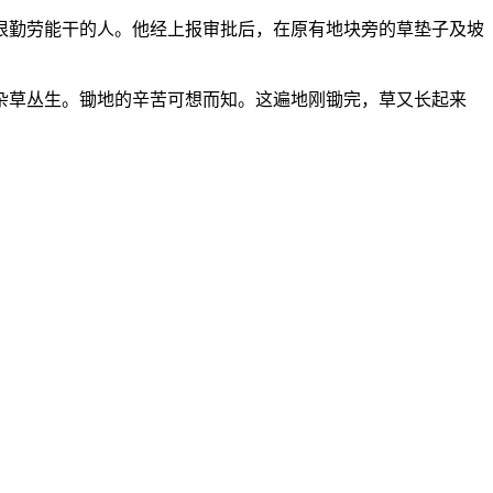
勤劳能干的人。他经上报审批后，在原有地块旁的草垫子及坡
草丛生。锄地的辛苦可想而知。这遍地刚锄完，草又长起来