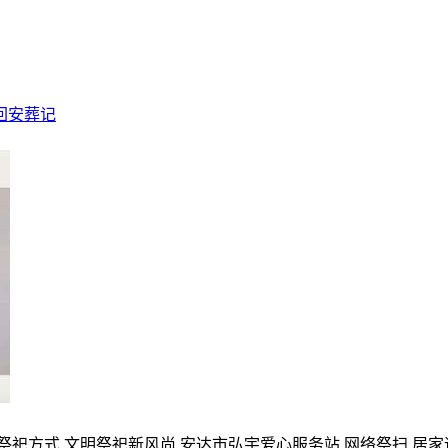
回安葬记
的祭祀方式,文明祭祀新风尚,安达市弘宇爱心服务站,网络祭扫,居