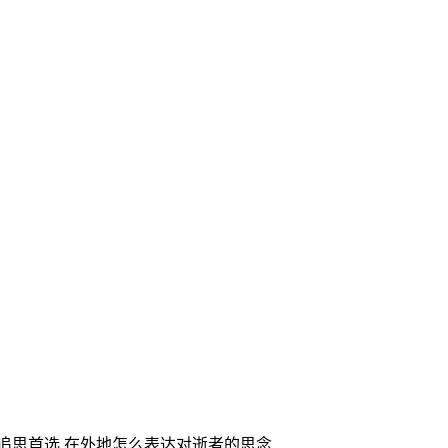
家追思首选,在外地怎么表达对逝者的思念