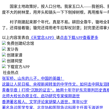
国家土地政策好，按人口分地。我家五口人——我爸妈、我
度不大的树林里，用斧头和镐头一下下刨掉树根，再用推车一
村子刚建起来那个年代，真是不易。耕田全靠牛，锄地全靠
了，还得接着锄；锄完还得用老牛拉犁杖封垄；封完垄还得拿
以上内容发表自
《天堂念APP》
请
点击下载APP查看更多
免费创建纪念馆
发讣告
创建家谱
创建祠堂
下载官方APP
社会热点
张军桥，山东的儿子，中国的英雄！
这篇让人民日报、央视新闻转发的中学作文，如何击中网友泪
青春华章丨打捞“沉默的证言”，她用十年守护东京审判历史真
北师大校长办原主任、启功研究专家侯刚逝世
香港著名报人、文学评论家胡菊人逝世，享年92岁
著名急诊医学专家、北京协和医院急诊科原主任周玉淑逝世