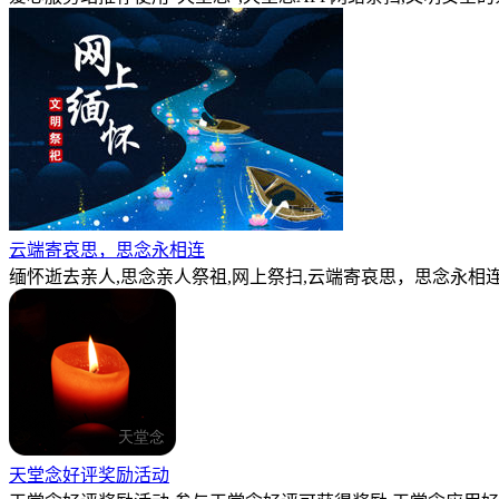
云端寄哀思，思念永相连
缅怀逝去亲人,思念亲人祭祖,网上祭扫,云端寄哀思，思念永相连
天堂念好评奖励活动