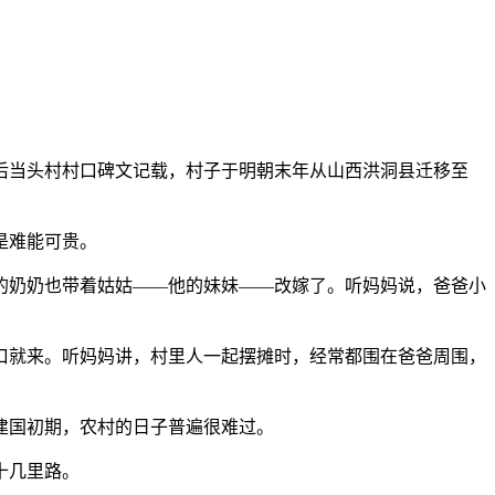
当头村村口碑文记载，村子于明朝末年从山西洪洞县迁移至
是难能可贵。
奶奶也带着姑姑——他的妹妹——改嫁了。听妈妈说，爸爸小
就来。听妈妈讲，村里人一起摆摊时，经常都围在爸爸周围，
建国初期，农村的日子普遍很难过。
十几里路。