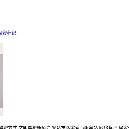
回安葬记
的祭祀方式,文明祭祀新风尚,安达市弘宇爱心服务站,网络祭扫,居