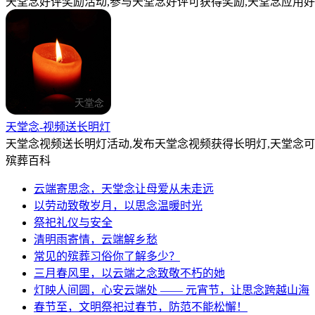
天堂念好评奖励活动,参与天堂念好评可获得奖励,天堂念应用好
天堂念-视频送长明灯
天堂念视频送长明灯活动,发布天堂念视频获得长明灯,天堂念
殡葬百科
云端寄思念，天堂念让母爱从未走远
以劳动致敬岁月，以思念温暖时光
祭祀礼仪与安全
清明雨寄情，云端解乡愁
常见的殡葬习俗你了解多少？
三月春风里，以云端之念致敬不朽的她
灯映人间圆，心安云端处 —— 元宵节，让思念跨越山海
春节至，文明祭祀过春节，防范不能松懈！