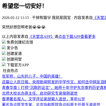
希望您一切安好！
2026-02-12 11:15
·
干掉熊猫🐻 我就是国宝
·
内容发表自
《天堂念
突然好想您啊老爸😭😭😭
以上内容发表自
《天堂念APP》
请
点击下载APP查看更多
免费创建纪念馆
发讣告
创建家谱
创建祠堂
下载官方APP
社会热点
张军桥，山东的儿子，中国的英雄！
这篇让人民日报、央视新闻转发的中学作文，如何击中网友泪
青春华章丨打捞“沉默的证言”，她用十年守护东京审判历史真
北师大校长办原主任、启功研究专家侯刚逝世
香港著名报人、文学评论家胡菊人逝世，享年92岁
著名急诊医学专家、北京协和医院急诊科原主任周玉淑逝世