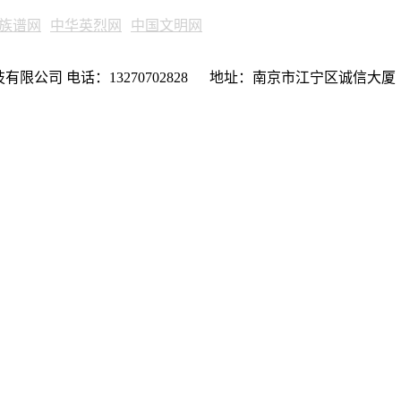
族谱网
中华英烈网
中国文明网
限公司 电话：13270702828 地址：南京市江宁区诚信大厦