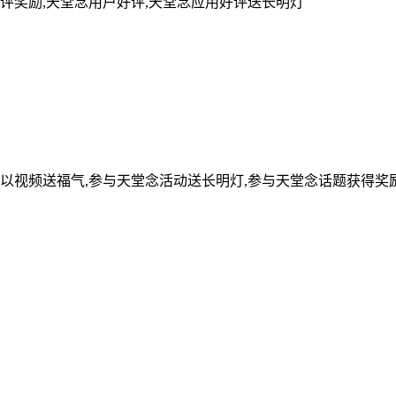
评奖励,天堂念用户好评,天堂念应用好评送长明灯
可以视频送福气,参与天堂念活动送长明灯,参与天堂念话题获得奖