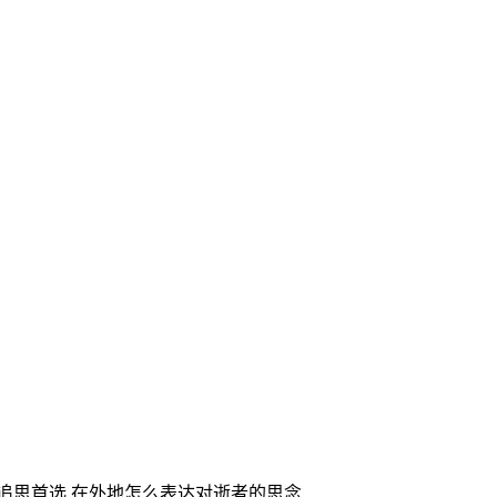
家追思首选,在外地怎么表达对逝者的思念