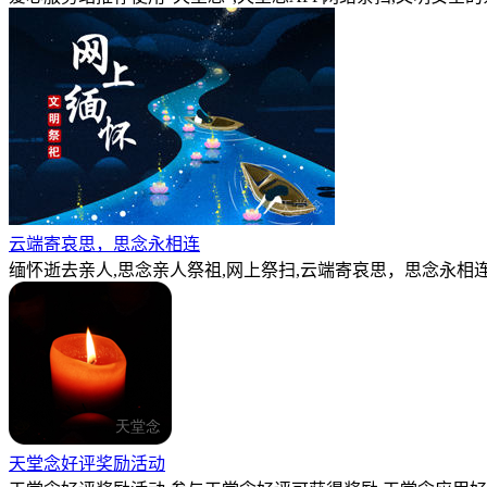
云端寄哀思，思念永相连
缅怀逝去亲人,思念亲人祭祖,网上祭扫,云端寄哀思，思念永相连
天堂念好评奖励活动