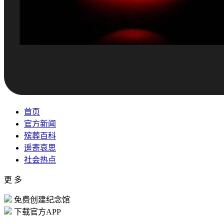
首页
官方新闻
殡葬百科
遥寄哀思
社会热点
更 多
免费创建纪念馆
下载官方APP