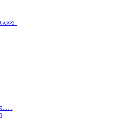
APP》
腺……
相