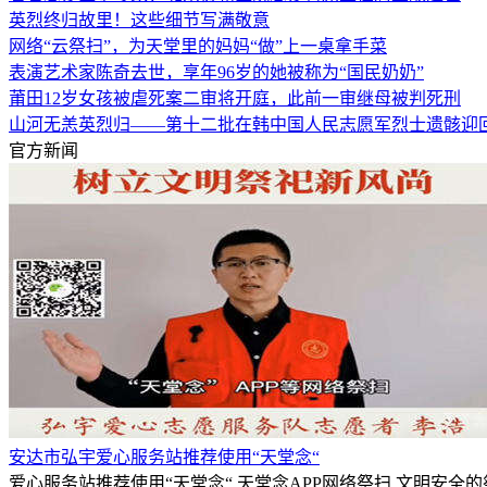
英烈终归故里！这些细节写满敬意
网络“云祭扫”，为天堂里的妈妈“做”上一桌拿手菜
表演艺术家陈奇去世，享年96岁的她被称为“国民奶奶”
莆田12岁女孩被虐死案二审将开庭，此前一审继母被判死刑
山河无恙英烈归——第十二批在韩中国人民志愿军烈士遗骸迎
官方新闻
安达市弘宇爱心服务站推荐使用“天堂念“
爱心服务站推荐使用“天堂念“,天堂念APP网络祭扫,文明安全