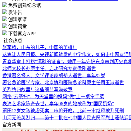
免费创建纪念馆
发讣告
创建家谱
创建祠堂
下载官方APP
社会热点
张军桥，山东的儿子，中国的英雄！
这篇让人民日报、央视新闻转发的中学作文，如何击中网友泪
青春华章丨打捞“沉默的证言”，她用十年守护东京审判历史真
北师大校长办原主任、启功研究专家侯刚逝世
香港著名报人、文学评论家胡菊人逝世，享年92岁
著名急诊医学专家、北京协和医院急诊科原主任周玉淑逝世
英烈终归故里！这些细节写满敬意
网络“云祭扫”，为天堂里的妈妈“做”上一桌拿手菜
表演艺术家陈奇去世，享年96岁的她被称为“国民奶奶”
莆田12岁女孩被虐死案二审将开庭，此前一审继母被判死刑
山河无恙英烈归——第十二批在韩中国人民志愿军烈士遗骸迎
官方新闻