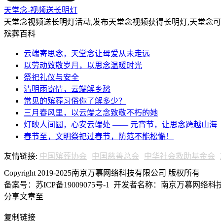
天堂念-视频送长明灯
天堂念视频送长明灯活动,发布天堂念视频获得长明灯,天堂念
殡葬百科
云端寄思念，天堂念让母爱从未走远
以劳动致敬岁月，以思念温暖时光
祭祀礼仪与安全
清明雨寄情，云端解乡愁
常见的殡葬习俗你了解多少？
三月春风里，以云端之念致敬不朽的她
灯映人间圆，心安云端处 —— 元宵节，让思念跨越山海
春节至，文明祭祀过春节，防范不能松懈！
友情链接:
中国殡葬协会
中国慈善总会
中华社会救助基金会
Copyright 2019-2025南京万慕网络科技有限公司 版权所有
备案号：苏ICP备19009075号-1
开发者名称：南京万慕网络科技有
分享文章至
复制链接