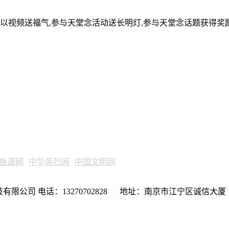
可以视频送福气,参与天堂念活动送长明灯,参与天堂念话题获得奖
族谱网
中华英烈网
中国文明网
限公司 电话：13270702828 地址：南京市江宁区诚信大厦