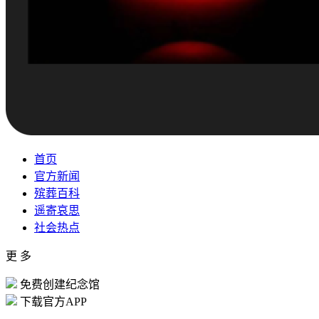
首页
官方新闻
殡葬百科
遥寄哀思
社会热点
更 多
免费创建纪念馆
下载官方APP