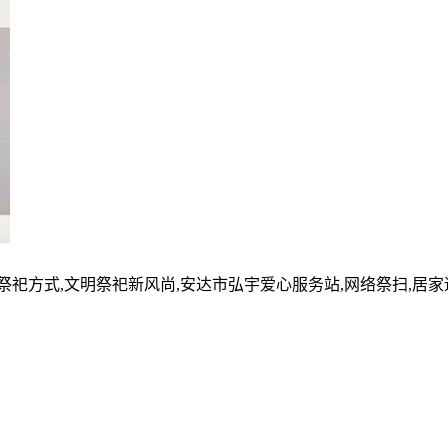
的祭祀方式,文明祭祀新风尚,安达市弘宇爱心服务站,网络祭扫,居