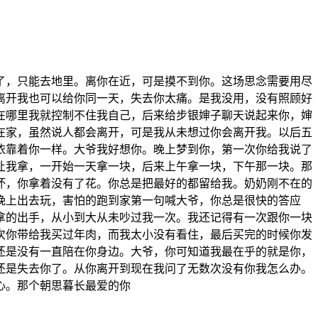
了，只能去地里。离你在近，可是摸不到你。这场思念需要用尽
离开我也可以给你同一天，失去你太痛。是我没用，没有照顾好
在哪里我就控制不住我自己，后来给步银婶子聊天说起来你，婶
在家，虽然说人都会离开，可是我从未想过你会离开我。以后五
依靠着你一样。大爷我好想你。晚上梦到你，第一次你给我说了
让我拿，一开始一天拿一块，后来上午拿一块，下午那一块。那
坏，你拿着没有了花。你总是把最好的都留给我。奶奶刚不在的
晚上出去玩，害怕的跑到家第一句喊大爷，你总是很快的答应
拿的出手，从小到大从未吵过我一次。我还记得有一次跟你一块
次你带给我买过年肉，而我太小没有看住，最后买完的时候你发
还是没有一直陪在你身边。大爷，你可知道我最在乎的就是你，
还是失去你了。从你离开到现在我问了无数次没有你我怎么办。
心。那个朝思暮长最爱的你