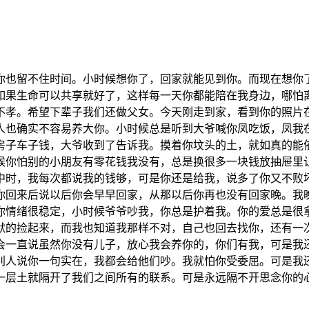
你也留不住时间。小时候想你了，回家就能见到你。而现在想你
如果生命可以共享就好了，这样每一天你都能陪在我身边，哪怕
不孝。希望下辈子我们还做父女。今天刚走到家，看到你的照片
人也确实不容易养大你。小时候总是听到大爷喊你凤吃饭，凤我
房子车子钱，大爷收到了告诉我。摸着你坟头的土，就如真的能
候你怕别的小朋友有零花钱我没有，总是换很多一块钱放抽屉里
中时，我每次都说我的钱够，可是你还是给我，说多了你又不败
你回来后说以后你会早早回家，从那以后你再也没有回家晚。我
你情绪很稳定，小时候爷爷吵我，你总是护着我。你的爱总是很
默的捡起来，而我也知道我那样不对，自己也回去找你，还有一
会一直说虽然你没有儿子，放心我会养你的，你们有我，可是我
别人说你一句实在，我都会给他们吵。我就怕你受委屈。可是我
一层土就隔开了我们之间所有的联系。可是永远隔不开思念你的