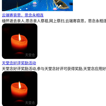
云端寄哀思，思念永相连
缅怀逝去亲人,思念亲人祭祖,网上祭扫,云端寄哀思，思念永相连
天堂念好评奖励活动
天堂念好评奖励活动,参与天堂念好评可获得奖励,天堂念应用好