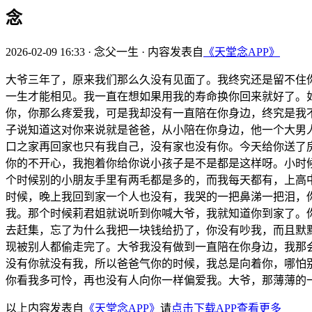
念
2026-02-09 16:33
·
念父一生
·
内容发表自
《天堂念APP》
大爷三年了，原来我们那么久没有见面了。我终究还是留不住
一生才能相见。我一直在想如果用我的寿命换你回来就好了。
你，你那么疼爱我，可是我却没有一直陪在你身边，终究是我
子说知道这对你来说就是爸爸，从小陪在你身边，他一个大男
口之家再回家也只有我自己，没有家也没有你。今天给你送了
你的不开心，我抱着你给你说小孩子是不是都是这样呀。小时
个时候别的小朋友手里有两毛都是多的，而我每天都有，上高
时候，晚上我回到家一个人也没有，我哭的一把鼻涕一把泪，
我。那个时候莉君姐就说听到你喊大爷，我就知道你到家了。
去赶集，忘了为什么我把一块钱给扔了，你没有吵我，而且默
现被别人都偷走完了。大爷我没有做到一直陪在你身边，我那
没有你就没有我，所以爸爸气你的时候，我总是向着你，哪怕
你看我多可怜，再也没有人向你一样偏爱我。大爷，那薄薄的
以上内容发表自
《天堂念APP》
请
点击下载APP查看更多