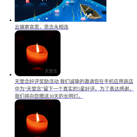
云端寄哀思，思念永相连
天堂念好评奖励活动
我们诚挚的邀请您在手机应用商店
中为“天堂念”留下一个真实的5星好评。为了表达感谢，
我们将向您赠送30天的长明灯。