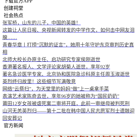
下载官方APP
创建祠堂
社会热点
张军桥，山东的儿子，中国的英雄！
这篇让人民日报、央视新闻转发的中学作文，如何击中网友泪
腺……
青春华章丨打捞“沉默的证言”，她用十年守护东京审判历史真
相
北师大校长办原主任、启功研究专家侯刚逝世
香港著名报人、文学评论家胡菊人逝世，享年92岁
著名急诊医学专家、北京协和医院急诊科原主任周玉淑逝世
英烈终归故里！这些细节写满敬意
网络“云祭扫”，为天堂里的妈妈“做”上一桌拿手菜
表演艺术家陈奇去世，享年96岁的她被称为“国民奶奶”
莆田12岁女孩被虐死案二审将开庭，此前一审继母被判死刑
山河无恙英烈归——第十二批在韩中国人民志愿军烈士遗骸迎
回安葬记
官方新闻