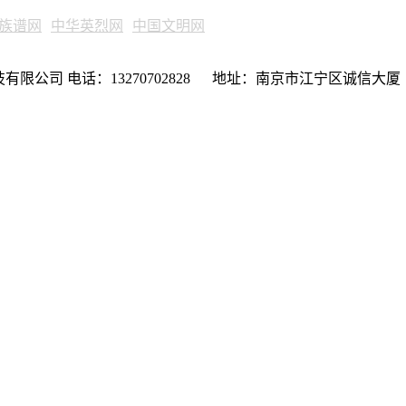
族谱网
中华英烈网
中国文明网
限公司 电话：13270702828 地址：南京市江宁区诚信大厦