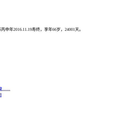
7农历丙申年2016.11.19寿终，享年66岁，24001天。
腺……
相