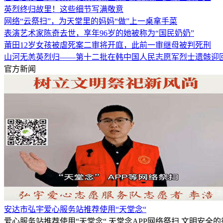
英烈终归故里！这些细节写满敬意
网络“云祭扫”，为天堂里的妈妈“做”上一桌拿手菜
表演艺术家陈奇去世，享年96岁的她被称为“国民奶奶”
莆田12岁女孩被虐死案二审将开庭，此前一审继母被判死刑
山河无恙英烈归——第十二批在韩中国人民志愿军烈士遗骸迎
官方新闻
安达市弘宇爱心服务站推荐使用“天堂念“
爱心服务站推荐使用“天堂念“,天堂念APP网络祭扫,文明安全