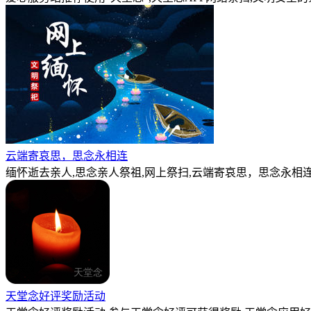
云端寄哀思，思念永相连
缅怀逝去亲人,思念亲人祭祖,网上祭扫,云端寄哀思，思念永相连
天堂念好评奖励活动