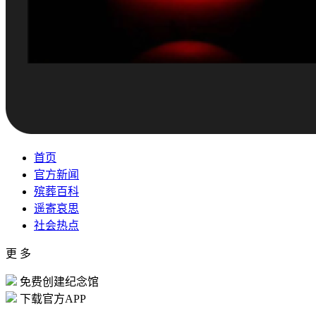
首页
官方新闻
殡葬百科
遥寄哀思
社会热点
更 多
免费创建纪念馆
下载官方APP