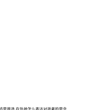
家追思首选,在外地怎么表达对逝者的思念