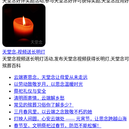
天堂念好评奖励活动,参与天堂念好评可获得奖励,天堂念应用好
天堂念-视频送长明灯
天堂念视频送长明灯活动,发布天堂念视频获得长明灯,天堂念
殡葬百科
云端寄思念，天堂念让母爱从未走远
以劳动致敬岁月，以思念温暖时光
祭祀礼仪与安全
清明雨寄情，云端解乡愁
常见的殡葬习俗你了解多少？
三月春风里，以云端之念致敬不朽的她
灯映人间圆，心安云端处 —— 元宵节，让思念跨越山海
春节至，文明祭祀过春节，防范不能松懈！