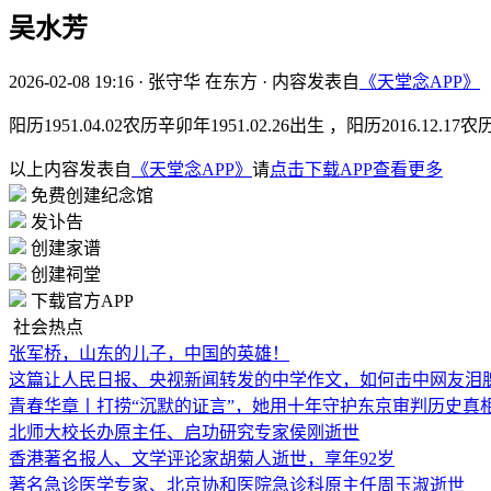
吴水芳
2026-02-08 19:16
·
张守华 在东方
·
内容发表自
《天堂念APP》
阳历1951.04.02农历辛卯年1951.02.26出生 ，阳历2016.12.1
以上内容发表自
《天堂念APP》
请
点击下载APP查看更多
免费创建纪念馆
发讣告
创建家谱
创建祠堂
下载官方APP
社会热点
张军桥，山东的儿子，中国的英雄！
这篇让人民日报、央视新闻转发的中学作文，如何击中网友泪
青春华章丨打捞“沉默的证言”，她用十年守护东京审判历史真
北师大校长办原主任、启功研究专家侯刚逝世
香港著名报人、文学评论家胡菊人逝世，享年92岁
著名急诊医学专家、北京协和医院急诊科原主任周玉淑逝世