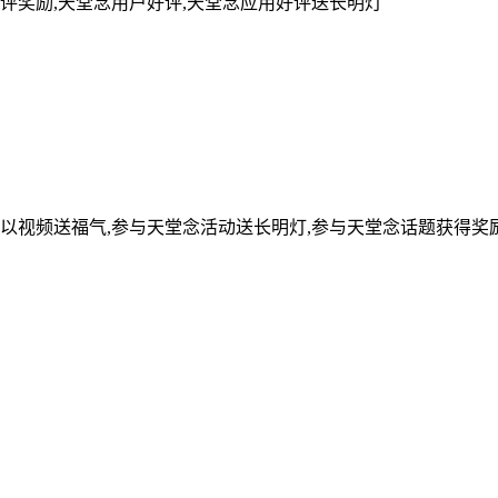
评奖励,天堂念用户好评,天堂念应用好评送长明灯
可以视频送福气,参与天堂念活动送长明灯,参与天堂念话题获得奖