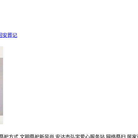
回安葬记
的祭祀方式,文明祭祀新风尚,安达市弘宇爱心服务站,网络祭扫,居