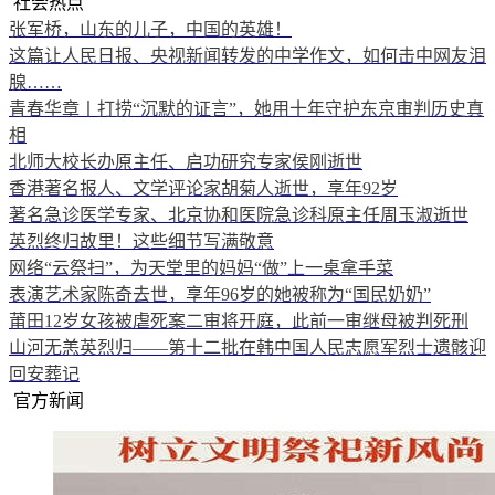
社会热点
张军桥，山东的儿子，中国的英雄！
这篇让人民日报、央视新闻转发的中学作文，如何击中网友泪
腺……
青春华章丨打捞“沉默的证言”，她用十年守护东京审判历史真
相
北师大校长办原主任、启功研究专家侯刚逝世
香港著名报人、文学评论家胡菊人逝世，享年92岁
著名急诊医学专家、北京协和医院急诊科原主任周玉淑逝世
英烈终归故里！这些细节写满敬意
网络“云祭扫”，为天堂里的妈妈“做”上一桌拿手菜
表演艺术家陈奇去世，享年96岁的她被称为“国民奶奶”
莆田12岁女孩被虐死案二审将开庭，此前一审继母被判死刑
山河无恙英烈归——第十二批在韩中国人民志愿军烈士遗骸迎
回安葬记
官方新闻