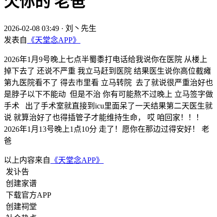
欠你的 老爸
2026-02-08 03:49
·
刘丶先生
发表自
《天堂念APP》
2026年1月9号晚上七点半蜀黍打电话给我说你在医院 从楼上
掉下去了 还说不严重 我立马赶到医院 结果医生说你高位截瘫
第九医院看不了 得去市里看 立马转院 去了就说很严重治好也
是脖子以下不能动 但是不治 你有可能熬不过晚上 立马签字做
手术 出了手术室就直接到icu里面呆了一天结果第二天医生就
说 就算治好了也得插管子才能维持生命， 哎 咱回家！！！
2026年1月13号晚上1点10分 走了！愿你在那边过得安好！ 老
爸
以上内容来自
《天堂念APP》
发讣告
创建家谱
下载官方APP
创建祠堂