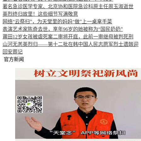
著名急诊医学专家、北京协和医院急诊科原主任周玉淑逝世
英烈终归故里！这些细节写满敬意
网络“云祭扫”，为天堂里的妈妈“做”上一桌拿手菜
表演艺术家陈奇去世，享年96岁的她被称为“国民奶奶”
莆田12岁女孩被虐死案二审将开庭，此前一审继母被判死刑
山河无恙英烈归——第十二批在韩中国人民志愿军烈士遗骸迎
回安葬记
官方新闻