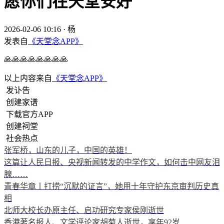
愿你们在天堂安好
2026-02-06 10:16
·
杨
发表自
《天堂念APP》
🙏🙏🙏🙏🙏🙏🙏🙏
以上内容来自
《天堂念APP》
发讣告
创建家谱
下载官方APP
创建祠堂
社会热点
张军桥，山东的儿子，中国的英雄！
这篇让人民日报、央视新闻转发的中学作文，如何击中网友泪
腺……
青春华章丨打捞“沉默的证言”，她用十年守护东京审判历史真
相
北师大校长办原主任、启功研究专家侯刚逝世
香港著名报人、文学评论家胡菊人逝世，享年92岁