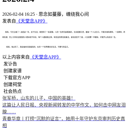
2026-02-04 16:25
·
思念如蔓藤，缠绕我心间
发表自
《天堂念APP》
妈妈，今天立春了！总结这一年，关于生活，我悟到了一些道理。人的一生终究是孤独的，无论结婚与否，都是一个人过日子。不能对谁有期待，一旦期待，终
将失望。世上与你完全默契的人根本就不存在，每个人都是独立体，有各自的想法和看法，谁也改变不了谁。人生就要一半糊涂，才能开心的走完一生。
妈妈，快过年了，我会抽时间来看您的，在另一个世界要好好生活，不要亏待自己。
以上内容来自
《天堂念APP》
发讣告
创建家谱
下载官方APP
创建祠堂
社会热点
张军桥，山东的儿子，中国的英雄！
这篇让人民日报、央视新闻转发的中学作文，如何击中网友泪
腺……
青春华章丨打捞“沉默的证言”，她用十年守护东京审判历史真
相