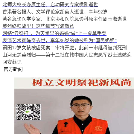
北师大校长办原主任、启功研究专家侯刚逝世
香港著名报人、文学评论家胡菊人逝世，享年92岁
著名急诊医学专家、北京协和医院急诊科原主任周玉淑逝世
英烈终归故里！这些细节写满敬意
网络“云祭扫”，为天堂里的妈妈“做”上一桌拿手菜
表演艺术家陈奇去世，享年96岁的她被称为“国民奶奶”
莆田12岁女孩被虐死案二审将开庭，此前一审继母被判死刑
山河无恙英烈归——第十二批在韩中国人民志愿军烈士遗骸迎
回安葬记
官方新闻