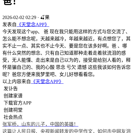
爸！
2026-02-02 02:29
·
🍒果
发表自
《天堂念APP》
今天发现这个app、 爸 现在我只能用这样的方式与您交流了、
怎么能不想念呢，天越来越冷，年越来越近，有点想您了，其
实不止一点、其实也不止今天、要是您在该多好啊。爸 、哪
有什么突然的想念、只有自己知道那种走着走着就流泪的感
受，无人能懂、走出来是自己以为的，接受是给别人看的，释
怀是骗自己的、我的心酸 思念 亏欠 遗憾 这些我该如何告诉您
呢？爸您方便来我梦里吧、女儿好想看看您。
以上内容来自
《天堂念APP》
发讣告
创建家谱
下载官方APP
创建祠堂
社会热点
张军桥，山东的儿子，中国的英雄！
这篇让人民日报、央视新闻转发的中学作文，如何击中网友泪