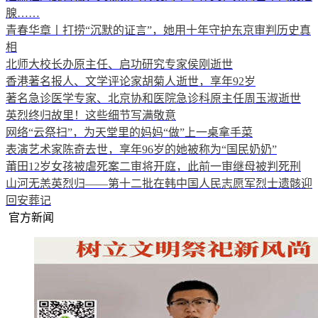
腺……
青春华章丨打捞“沉默的证言”，她用十年守护东京审判历史真
相
北师大校长办原主任、启功研究专家侯刚逝世
香港著名报人、文学评论家胡菊人逝世，享年92岁
著名急诊医学专家、北京协和医院急诊科原主任周玉淑逝世
英烈终归故里！这些细节写满敬意
网络“云祭扫”，为天堂里的妈妈“做”上一桌拿手菜
表演艺术家陈奇去世，享年96岁的她被称为“国民奶奶”
莆田12岁女孩被虐死案二审将开庭，此前一审继母被判死刑
山河无恙英烈归——第十二批在韩中国人民志愿军烈士遗骸迎
回安葬记
官方新闻