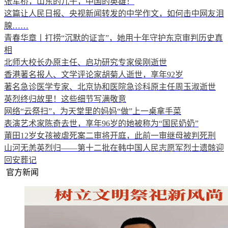
张军桥，山东的儿子，中国的英雄！
这篇让人民日报、央视新闻转发的中学作文，如何击中网友泪
腺……
青春华章丨打捞“沉默的证言”，她用十年守护东京审判历史真
相
北师大校长办原主任、启功研究专家侯刚逝世
香港著名报人、文学评论家胡菊人逝世，享年92岁
著名急诊医学专家、北京协和医院急诊科原主任周玉淑逝世
英烈终归故里！这些细节写满敬意
网络“云祭扫”，为天堂里的妈妈“做”上一桌拿手菜
表演艺术家陈奇去世，享年96岁的她被称为“国民奶奶”
莆田12岁女孩被虐死案二审将开庭，此前一审继母被判死刑
山河无恙英烈归——第十二批在韩中国人民志愿军烈士遗骸迎
回安葬记
官方新闻