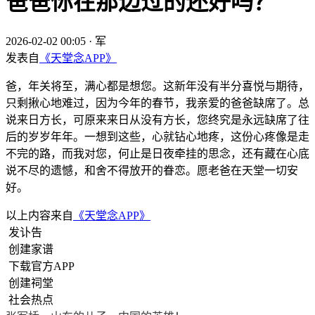
爸爸你在那边过的还好吗？
2026-02-02 00:05
·
军
发表自
《天堂念APP》
爸，年关将至，满心都是想您。这新年没有半分喜悦与期待，
只剩揪心地难过，因为今年的春节，我亲爱的爸爸缺席了。总
说来日方长，可原来来日从没有方长，您终究是永远缺席了往
后的岁岁年年。一想到这些，心就钻心地疼，这份心疼像是走
不完的路，而我对您，何止是日夜牵挂的思念，还有藏在心底
说不尽的遗憾，和舍不得放开的眷恋。愿老爸在天堂一切安
好。
以上内容来自
《天堂念APP》
发讣告
创建家谱
下载官方APP
创建祠堂
社会热点