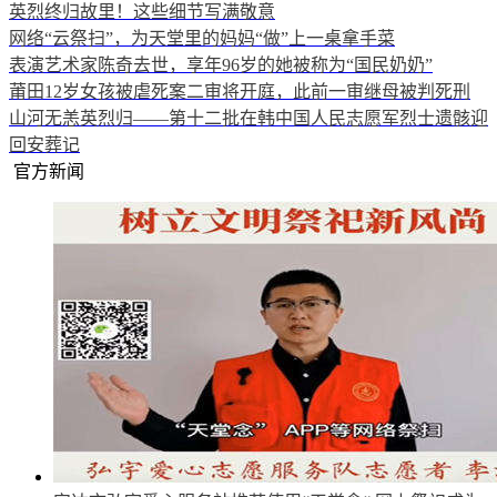
英烈终归故里！这些细节写满敬意
网络“云祭扫”，为天堂里的妈妈“做”上一桌拿手菜
表演艺术家陈奇去世，享年96岁的她被称为“国民奶奶”
莆田12岁女孩被虐死案二审将开庭，此前一审继母被判死刑
山河无恙英烈归——第十二批在韩中国人民志愿军烈士遗骸迎
回安葬记
官方新闻