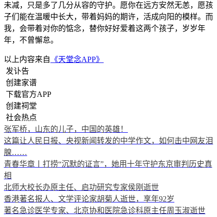
未减，只是多了几分从容的守护。愿你在远方安然无恙，愿孩
子们能在温暖中长大，带着妈妈的期许，活成向阳的模样。而
我，会带着对你的惦念，替你好好爱着这两个孩子，岁岁年
年，不曾懈怠。
以上内容来自
《天堂念APP》
发讣告
创建家谱
下载官方APP
创建祠堂
社会热点
张军桥，山东的儿子，中国的英雄！
这篇让人民日报、央视新闻转发的中学作文，如何击中网友泪
腺……
青春华章丨打捞“沉默的证言”，她用十年守护东京审判历史真
相
北师大校长办原主任、启功研究专家侯刚逝世
香港著名报人、文学评论家胡菊人逝世，享年92岁
著名急诊医学专家、北京协和医院急诊科原主任周玉淑逝世