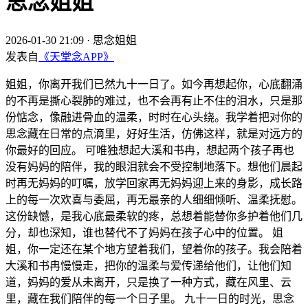
思念姐姐
2026-01-30 21:09
·
思念姐姐
发表自
《天堂念APP》
姐姐，你离开我们已然九十一日了。如今再想起你，心底翻涌
的不再是撕心裂肺的难过，也不会再有止不住的泪水，只是那
份惦念，像融进骨血的温柔，时时在心头绕。我学着把对你的
思念藏在日常的点滴里，好好生活，仿佛这样，就是对远方的
你最好的回应。 可唯独想起大溪和书冉，想起两个孩子再也
没有妈妈的陪伴，我的眼泪就会不受控制地落下。想他们晨起
时再无妈妈的叮嘱，放学回家再无妈妈迎上来的身影，成长路
上的每一次欢喜与委屈，再无最亲的人细细倾听、温柔抚慰。
这份缺憾，是我心底最柔软的疼，总想着能替你多护着他们几
分，却也深知，谁也替代不了妈妈在孩子心中的位置。 姐
姐，你一定还在某个地方望着我们，望着你的孩子。我会陪着
大溪和书冉慢慢走，把你的温柔与爱传递给他们，让他们知
道，妈妈的爱从未离开，只是换了一种方式，藏在风里、云
里，藏在我们陪伴的每一个日子里。 九十一日的时光，思念