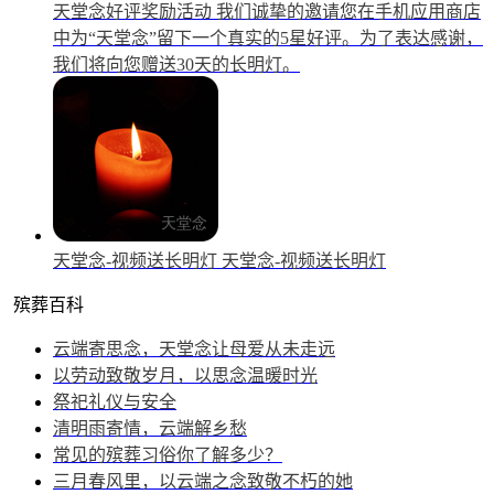
天堂念好评奖励活动
我们诚挚的邀请您在手机应用商店
中为“天堂念”留下一个真实的5星好评。为了表达感谢，
我们将向您赠送30天的长明灯。
天堂念-视频送长明灯
天堂念-视频送长明灯
殡葬百科
云端寄思念，天堂念让母爱从未走远
以劳动致敬岁月，以思念温暖时光
祭祀礼仪与安全
清明雨寄情，云端解乡愁
常见的殡葬习俗你了解多少？
三月春风里，以云端之念致敬不朽的她