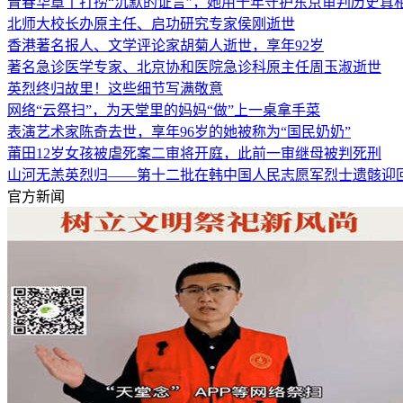
青春华章丨打捞“沉默的证言”，她用十年守护东京审判历史真
北师大校长办原主任、启功研究专家侯刚逝世
香港著名报人、文学评论家胡菊人逝世，享年92岁
著名急诊医学专家、北京协和医院急诊科原主任周玉淑逝世
英烈终归故里！这些细节写满敬意
网络“云祭扫”，为天堂里的妈妈“做”上一桌拿手菜
表演艺术家陈奇去世，享年96岁的她被称为“国民奶奶”
莆田12岁女孩被虐死案二审将开庭，此前一审继母被判死刑
山河无恙英烈归——第十二批在韩中国人民志愿军烈士遗骸迎
官方新闻