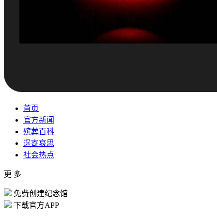
首页
官方新闻
殡葬百科
遥寄哀思
社会热点
更 多
免费创建纪念馆
下载官方APP