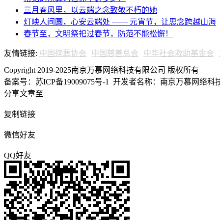
三月春风里，以云端之念致敬不朽的她
灯映人间圆，心安云端处 —— 元宵节，让思念跨越山海
春节至，文明祭祀过春节，防范不能松懈！
友情链接:
中国殡葬协会
中国慈善总会
中华社会救助基金会
Copyright 2019-2025南京万慕网络科技有限公司 版权所有
备案号：苏ICP备19009075号-1
开发者名称：南京万慕网络科技有
分享文章至
复制链接
微信好友
QQ好友