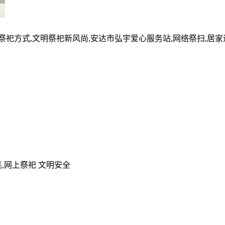
的祭祀方式,文明祭祀新风尚,安达市弘宇爱心服务站,网络祭扫,居
,网上祭祀 文明安全