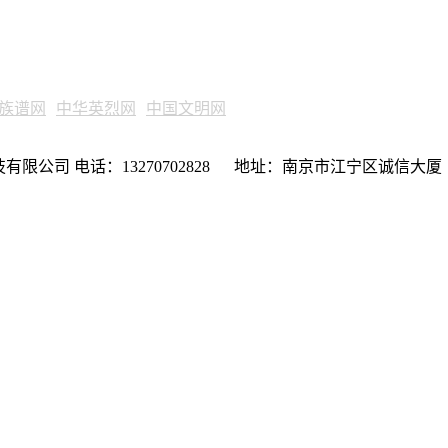
族谱网
中华英烈网
中国文明网
限公司 电话：13270702828 地址：南京市江宁区诚信大厦