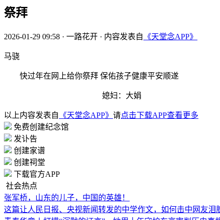
祭拜
2026-01-29 09:58
·
一路花开
·
内容发表自
《天堂念APP》
马骁
快过年在网上给你祭拜 保佑孩子健康平安顺遂
媳妇：大娟
以上内容发表自
《天堂念APP》
请
点击下载APP查看更多
免费创建纪念馆
发讣告
创建家谱
创建祠堂
下载官方APP
社会热点
张军桥，山东的儿子，中国的英雄！
这篇让人民日报、央视新闻转发的中学作文，如何击中网友泪