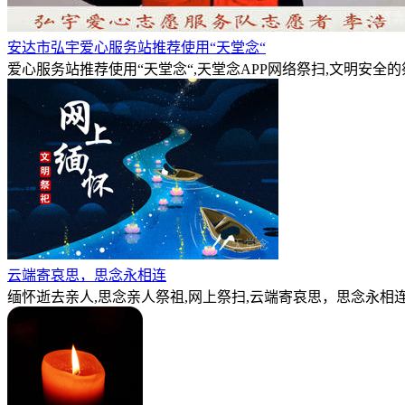
安达市弘宇爱心服务站推荐使用“天堂念“
爱心服务站推荐使用“天堂念“,天堂念APP网络祭扫,文明安全
云端寄哀思，思念永相连
缅怀逝去亲人,思念亲人祭祖,网上祭扫,云端寄哀思，思念永相连