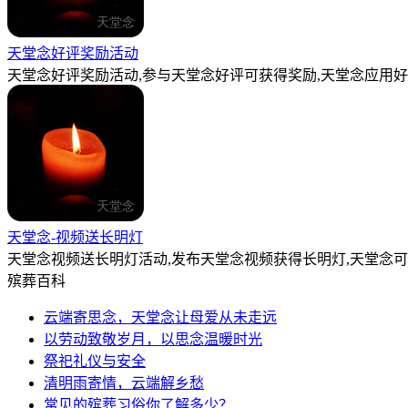
天堂念好评奖励活动
天堂念好评奖励活动,参与天堂念好评可获得奖励,天堂念应用好
天堂念-视频送长明灯
天堂念视频送长明灯活动,发布天堂念视频获得长明灯,天堂念
殡葬百科
云端寄思念，天堂念让母爱从未走远
以劳动致敬岁月，以思念温暖时光
祭祀礼仪与安全
清明雨寄情，云端解乡愁
常见的殡葬习俗你了解多少？