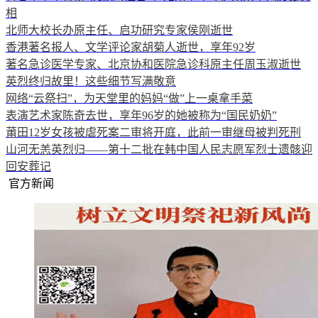
相
北师大校长办原主任、启功研究专家侯刚逝世
香港著名报人、文学评论家胡菊人逝世，享年92岁
著名急诊医学专家、北京协和医院急诊科原主任周玉淑逝世
英烈终归故里！这些细节写满敬意
网络“云祭扫”，为天堂里的妈妈“做”上一桌拿手菜
表演艺术家陈奇去世，享年96岁的她被称为“国民奶奶”
莆田12岁女孩被虐死案二审将开庭，此前一审继母被判死刑
山河无恙英烈归——第十二批在韩中国人民志愿军烈士遗骸迎
回安葬记
官方新闻