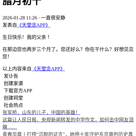
腊月初十
2026-01-28 11:26
·
一直很安静
发表自
《天堂念APP》
生日快乐！我的父亲 ！
在那边您也两岁三个月了。您还好么？你在干什么？好想见见
您！
以上内容来自
《天堂念APP》
发讣告
创建家谱
下载官方APP
创建祠堂
社会热点
张军桥，山东的儿子，中国的英雄！
这篇让人民日报、央视新闻转发的中学作文，如何击中网友泪
腺……
青春华章丨打捞“沉默的证言”，她用十年守护东京审判历史真