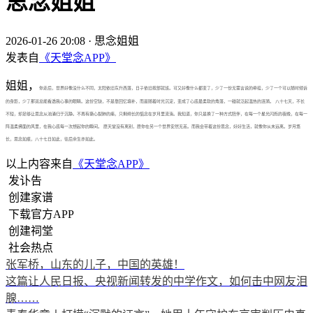
思念姐姐
2026-01-26 20:08
·
思念姐姐
发表自
《天堂念APP》
姐姐，
你走后，世界好像没什么不同，太阳依旧东升西落，日子依旧按部就班。可又好像什么都变了，少了一份无需言说的牵挂，少了一个可以随时倾诉
的身影，少了那双总能看透我心事的眼睛。这份空缺，不是靠回忆填补，而是随着时光沉淀，变成了心底最柔软的角落，一碰就泛起温热的涟漪。 八十七天，不长
不短，却足够让思念从汹涌归于沉静。不再有撕心裂肺的痛，只剩绵长的惦念在岁月里流淌。我知道，你只是换了一种方式陪伴，在每一个星光闪烁的夜晚，在每一
阵温柔拂面的风里，在我心底每一次想起你的瞬间。 愿天堂没有离别，愿你在另一个世界安然无恙。而我会带着这份思念，好好生活，就像你从未远离。岁月悠
长，思念如痕，八十七日如此，往后余生亦如此。
以上内容来自
《天堂念APP》
发讣告
创建家谱
下载官方APP
创建祠堂
社会热点
张军桥，山东的儿子，中国的英雄！
这篇让人民日报、央视新闻转发的中学作文，如何击中网友泪
腺……