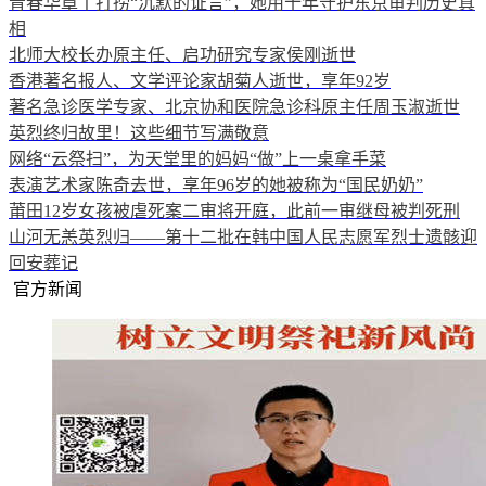
青春华章丨打捞“沉默的证言”，她用十年守护东京审判历史真
相
北师大校长办原主任、启功研究专家侯刚逝世
香港著名报人、文学评论家胡菊人逝世，享年92岁
著名急诊医学专家、北京协和医院急诊科原主任周玉淑逝世
英烈终归故里！这些细节写满敬意
网络“云祭扫”，为天堂里的妈妈“做”上一桌拿手菜
表演艺术家陈奇去世，享年96岁的她被称为“国民奶奶”
莆田12岁女孩被虐死案二审将开庭，此前一审继母被判死刑
山河无恙英烈归——第十二批在韩中国人民志愿军烈士遗骸迎
回安葬记
官方新闻