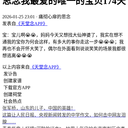
思念我最爱的唯一的宝贝174天
2026-01-25 23:01
·
痛彻心扉的思念
发表自
《天堂念APP》
宝：宝儿啊😭😭，妈妈今天又想找大仙神婆了，我实在想不
通我的宝你为何会这样，有多大的事你走这一步😭😭😭；我
再也不会开怀大笑了，偶尔在外面看到说说笑笑的场景我都很
想逃离😭😭😭
以上内容来自
《天堂念APP》
发讣告
创建家谱
下载官方APP
创建祠堂
社会热点
张军桥，山东的儿子，中国的英雄！
这篇让人民日报、央视新闻转发的中学作文，如何击中网友泪
腺……