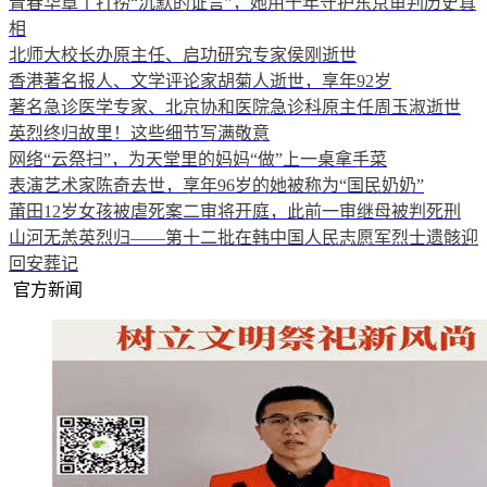
青春华章丨打捞“沉默的证言”，她用十年守护东京审判历史真
相
北师大校长办原主任、启功研究专家侯刚逝世
香港著名报人、文学评论家胡菊人逝世，享年92岁
著名急诊医学专家、北京协和医院急诊科原主任周玉淑逝世
英烈终归故里！这些细节写满敬意
网络“云祭扫”，为天堂里的妈妈“做”上一桌拿手菜
表演艺术家陈奇去世，享年96岁的她被称为“国民奶奶”
莆田12岁女孩被虐死案二审将开庭，此前一审继母被判死刑
山河无恙英烈归——第十二批在韩中国人民志愿军烈士遗骸迎
回安葬记
官方新闻