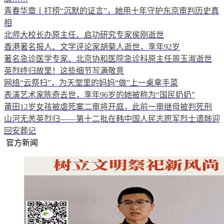
青春华章丨打捞“沉默的证言”，她用十年守护东京审判历史真
相
北师大校长办原主任、启功研究专家侯刚逝世
香港著名报人、文学评论家胡菊人逝世，享年92岁
著名急诊医学专家、北京协和医院急诊科原主任周玉淑逝世
英烈终归故里！这些细节写满敬意
网络“云祭扫”，为天堂里的妈妈“做”上一桌拿手菜
表演艺术家陈奇去世，享年96岁的她被称为“国民奶奶”
莆田12岁女孩被虐死案二审将开庭，此前一审继母被判死刑
山河无恙英烈归——第十二批在韩中国人民志愿军烈士遗骸迎
回安葬记
官方新闻