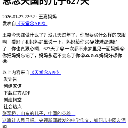
思念天国的儿子627天
2026-01-23 22:52
·
王嘉妈妈
发表自
《天堂念APP》
王嘉今天都做什么了？没几天过年了，你想要买什么样的衣服
啊！看好了和妈妈梦里说一下，妈妈给你买😭妹妹都选好
了！你也真狠心啊，627天了😭一次都不来梦里见一面妈妈😭
你把妈妈忘记了，妈妈永远不会忘了你😭🙏🙏🙏妈妈好想你
😭
以上内容来自
《天堂念APP》
发讣告
创建家谱
下载官方APP
创建祠堂
社会热点
张军桥，山东的儿子，中国的英雄！
这篇让人民日报、央视新闻转发的中学作文，如何击中网友泪
腺……