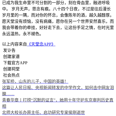
已成为我生命里不可分割的一部分，刻在骨血里，融进呼吸
中。 岁月无声，思念有痕。八十四个日夜，不过是往后漫长
岁月里的一隅，而对你的怀念，会像陈年的酒，越久越醇厚。
愿天堂没有烦恼，没有病痛，愿你在另一个世界安然喜乐，而
我会带着你的牵挂，好好走下去，让这份手足之情，在时光里
永远温热，永不褪色。
以上内容来自
《天堂念APP》
发讣告
创建家谱
下载官方APP
创建祠堂
社会热点
张军桥，山东的儿子，中国的英雄！
这篇让人民日报、央视新闻转发的中学作文，如何击中网友泪
腺……
青春华章丨打捞“沉默的证言”，她用十年守护东京审判历史真
相
北师大校长办原主任、启功研究专家侯刚逝世