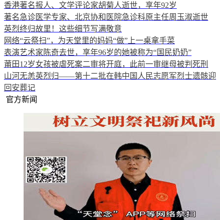
香港著名报人、文学评论家胡菊人逝世，享年92岁
著名急诊医学专家、北京协和医院急诊科原主任周玉淑逝世
英烈终归故里！这些细节写满敬意
网络“云祭扫”，为天堂里的妈妈“做”上一桌拿手菜
表演艺术家陈奇去世，享年96岁的她被称为“国民奶奶”
莆田12岁女孩被虐死案二审将开庭，此前一审继母被判死刑
山河无恙英烈归——第十二批在韩中国人民志愿军烈士遗骸迎
回安葬记
官方新闻