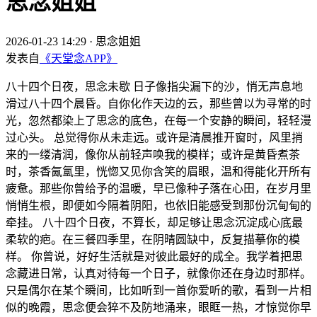
思念姐姐
2026-01-23 14:29
·
思念姐姐
发表自
《天堂念APP》
八十四个日夜，思念未歇 日子像指尖漏下的沙，悄无声息地
滑过八十四个晨昏。自你化作天边的云，那些曾以为寻常的时
光，忽然都染上了思念的底色，在每一个安静的瞬间，轻轻漫
过心头。 总觉得你从未走远。或许是清晨推开窗时，风里捎
来的一缕清润，像你从前轻声唤我的模样；或许是黄昏煮茶
时，茶香氤氲里，恍惚又见你含笑的眉眼，温和得能化开所有
疲惫。那些你曾给予的温暖，早已像种子落在心田，在岁月里
悄悄生根，即便如今隔着阴阳，也依旧能感受到那份沉甸甸的
牵挂。 八十四个日夜，不算长，却足够让思念沉淀成心底最
柔软的疤。在三餐四季里，在阴晴圆缺中，反复描摹你的模
样。 你曾说，好好生活就是对彼此最好的成全。我学着把思
念藏进日常，认真对待每一个日子，就像你还在身边时那样。
只是偶尔在某个瞬间，比如听到一首你爱听的歌，看到一片相
似的晚霞，思念便会猝不及防地涌来，眼眶一热，才惊觉你早