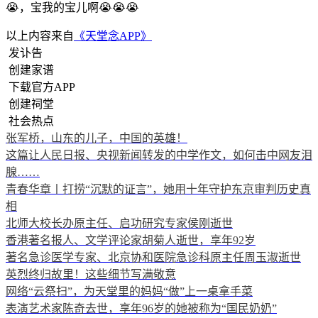
😭，宝我的宝儿啊😭😭😭
以上内容来自
《天堂念APP》
发讣告
创建家谱
下载官方APP
创建祠堂
社会热点
张军桥，山东的儿子，中国的英雄！
这篇让人民日报、央视新闻转发的中学作文，如何击中网友泪
腺……
青春华章丨打捞“沉默的证言”，她用十年守护东京审判历史真
相
北师大校长办原主任、启功研究专家侯刚逝世
香港著名报人、文学评论家胡菊人逝世，享年92岁
著名急诊医学专家、北京协和医院急诊科原主任周玉淑逝世
英烈终归故里！这些细节写满敬意
网络“云祭扫”，为天堂里的妈妈“做”上一桌拿手菜
表演艺术家陈奇去世，享年96岁的她被称为“国民奶奶”