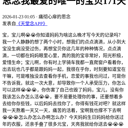
思念我最爱的唯一的宝贝171天
2026-01-23 01:05
·
痛彻心扉的思念
发表自
《天堂念APP》
宝，宝儿啊😭😭你知道妈妈为啥这么晚才写今天的记录吗？
我一个人静静的想了两个小时，想我们的点点滴滴，从小到大
宝没生病没受过伤，再想宝贝你这几年的种种情况，点点滴
滴，一切都在妈妈眼里心里，真的我的宝非常好，阳光积极，
爱惜生命；宝儿啊，你有时上学骑车我都一直爬窗户看着你，
出去玩也几乎都是跟妈妈一起，我很在乎你，时刻要知道宝在
干嘛，可是唯独没去查看你手机，恋爱的事我也问过，可是你
不告诉我，就这一次大意，却导致你一个人承受压力，你怎么
可以这样😭😭😭，你伤害了自己也毁了妈妈，宝儿，没有你
我该怎么办怎么活😭😭，要不是要处理你的事，还要想着多
去给你存些钱，以后妈妈去找你了，你得有钱花对吧？就这样
我一天熬着一天又一天，痛苦的活着，宝啊我也撑不下去啊
😭😭😭怎么办怎么办啊怎么办？今天妈妈生日妈妈给你送过
年的衣服，还亲手叠了很多元宝，天亮我就给你送去😭😭😭