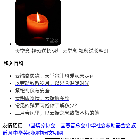
天堂念-视频送长明灯
天堂念-视频送长明灯
殡葬百科
云端寄思念，天堂念让母爱从未走远
以劳动致敬岁月，以思念温暖时光
祭祀礼仪与安全
清明雨寄情，云端解乡愁
常见的殡葬习俗你了解多少？
三月春风里，以云端之念致敬不朽的她
友情链接:
中国殡葬协会
中国慈善总会
中华社会救助基金会
族
谱网
中华英烈网
中国文明网