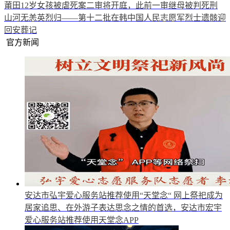
莆田12岁女孩被虐死案二审将开庭，此前一审继母被判死刑
山河无恙英烈归——第十二批在韩中国人民志愿军烈士遗骸迎
回安葬记
官方新闻
安达市弘宇爱心服务站推荐使用“天堂念“
网上祭祀成为
居家追思、在外游子表达思念之情的首选，安达市宏宇
爱心服务站推荐使用天堂念APP