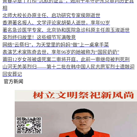
青春华章丨打捞“沉默的证言”，她用十年守护东京审判历史真
相
北师大校长办原主任、启功研究专家侯刚逝世
香港著名报人、文学评论家胡菊人逝世，享年92岁
著名急诊医学专家、北京协和医院急诊科原主任周玉淑逝世
英烈终归故里！这些细节写满敬意
网络“云祭扫”，为天堂里的妈妈“做”上一桌拿手菜
表演艺术家陈奇去世，享年96岁的她被称为“国民奶奶”
莆田12岁女孩被虐死案二审将开庭，此前一审继母被判死刑
山河无恙英烈归——第十二批在韩中国人民志愿军烈士遗骸迎
回安葬记
官方新闻