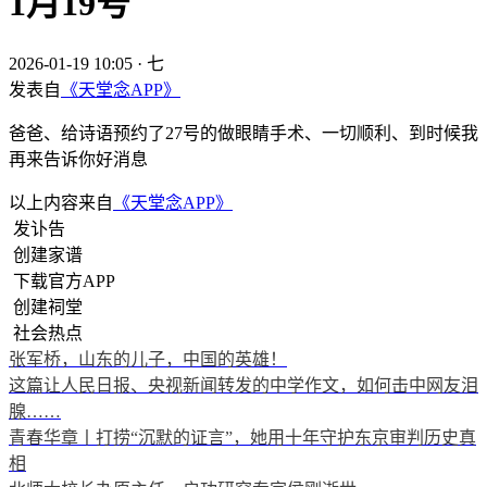
1月19号
2026-01-19 10:05
·
七
发表自
《天堂念APP》
爸爸、给诗语预约了27号的做眼睛手术、一切顺利、到时候我
再来告诉你好消息
以上内容来自
《天堂念APP》
发讣告
创建家谱
下载官方APP
创建祠堂
社会热点
张军桥，山东的儿子，中国的英雄！
这篇让人民日报、央视新闻转发的中学作文，如何击中网友泪
腺……
青春华章丨打捞“沉默的证言”，她用十年守护东京审判历史真
相