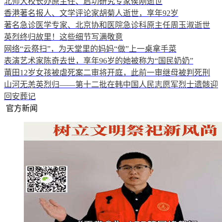
北师大校长办原主任、启功研究专家侯刚逝世
香港著名报人、文学评论家胡菊人逝世，享年92岁
著名急诊医学专家、北京协和医院急诊科原主任周玉淑逝世
英烈终归故里！这些细节写满敬意
网络“云祭扫”，为天堂里的妈妈“做”上一桌拿手菜
表演艺术家陈奇去世，享年96岁的她被称为“国民奶奶”
莆田12岁女孩被虐死案二审将开庭，此前一审继母被判死刑
山河无恙英烈归——第十二批在韩中国人民志愿军烈士遗骸迎
回安葬记
官方新闻