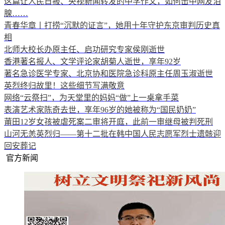
这篇让人民日报、央视新闻转发的中学作文，如何击中网友泪
腺……
青春华章丨打捞“沉默的证言”，她用十年守护东京审判历史真
相
北师大校长办原主任、启功研究专家侯刚逝世
香港著名报人、文学评论家胡菊人逝世，享年92岁
著名急诊医学专家、北京协和医院急诊科原主任周玉淑逝世
英烈终归故里！这些细节写满敬意
网络“云祭扫”，为天堂里的妈妈“做”上一桌拿手菜
表演艺术家陈奇去世，享年96岁的她被称为“国民奶奶”
莆田12岁女孩被虐死案二审将开庭，此前一审继母被判死刑
山河无恙英烈归——第十二批在韩中国人民志愿军烈士遗骸迎
回安葬记
官方新闻