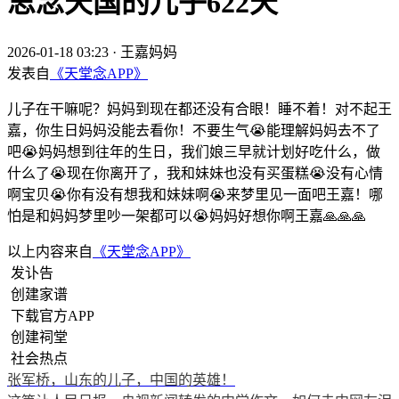
思念天国的儿子622天
2026-01-18 03:23
·
王嘉妈妈
发表自
《天堂念APP》
儿子在干嘛呢？妈妈到现在都还没有合眼！睡不着！对不起王
嘉，你生日妈妈没能去看你！不要生气😭能理解妈妈去不了
吧😭妈妈想到往年的生日，我们娘三早就计划好吃什么，做
什么了😭现在你离开了，我和妹妹也没有买蛋糕😭没有心情
啊宝贝😭你有没有想我和妹妹啊😭来梦里见一面吧王嘉！哪
怕是和妈妈梦里吵一架都可以😭妈妈好想你啊王嘉🙏🙏🙏
以上内容来自
《天堂念APP》
发讣告
创建家谱
下载官方APP
创建祠堂
社会热点
张军桥，山东的儿子，中国的英雄！