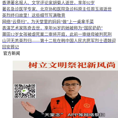
香港著名报人、文学评论家胡菊人逝世，享年92岁
著名急诊医学专家、北京协和医院急诊科原主任周玉淑逝世
英烈终归故里！这些细节写满敬意
网络“云祭扫”，为天堂里的妈妈“做”上一桌拿手菜
表演艺术家陈奇去世，享年96岁的她被称为“国民奶奶”
莆田12岁女孩被虐死案二审将开庭，此前一审继母被判死刑
山河无恙英烈归——第十二批在韩中国人民志愿军烈士遗骸迎
回安葬记
官方新闻