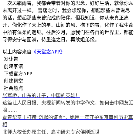
一次风霜雨雪，我都会带着对你的思念，好好生活，就像你从
未离开过一样。 雪落之时，我会想起你，想起那些未曾说尽
的话，想起那些未曾完成的陪伴。但我知道，你从未真正离
开，你化作了天上的星、山间的风、檐下的雪，化作了我生命
中所有温柔的遇见。往后岁月，愿我们在各自的世界里，都能
寻得安宁与圆满，待重逢之日，再续姐弟缘。
以上内容来自
《天堂念APP》
发讣告
创建家谱
下载官方APP
创建祠堂
社会热点
张军桥，山东的儿子，中国的英雄！
这篇让人民日报、央视新闻转发的中学作文，如何击中网友泪
腺……
青春华章丨打捞“沉默的证言”，她用十年守护东京审判历史真
相
北师大校长办原主任、启功研究专家侯刚逝世