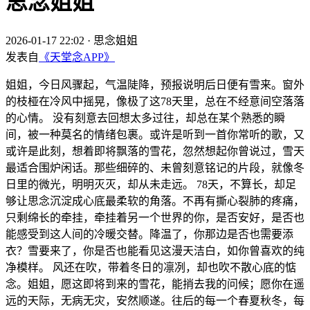
思念姐姐
2026-01-17 22:02
·
思念姐姐
发表自
《天堂念APP》
姐姐，今日风骤起，气温陡降，预报说明后日便有雪来。窗外
的枝桠在冷风中摇晃，像极了这78天里，总在不经意间空落落
的心情。 没有刻意去回想太多过往，却总在某个熟悉的瞬
间，被一种莫名的情绪包裹。或许是听到一首你常听的歌，又
或许是此刻，想着即将飘落的雪花，忽然想起你曾说过，雪天
最适合围炉闲话。那些细碎的、未曾刻意铭记的片段，就像冬
日里的微光，明明灭灭，却从未走远。 78天，不算长，却足
够让思念沉淀成心底最柔软的角落。不再有撕心裂肺的疼痛，
只剩绵长的牵挂，牵挂着另一个世界的你，是否安好，是否也
能感受到这人间的冷暖交替。降温了，你那边是否也需要添
衣？雪要来了，你是否也能看见这漫天洁白，如你曾喜欢的纯
净模样。 风还在吹，带着冬日的凛冽，却也吹不散心底的惦
念。姐姐，愿这即将到来的雪花，能捎去我的问候；愿你在遥
远的天际，无病无灾，安然顺遂。往后的每一个春夏秋冬，每