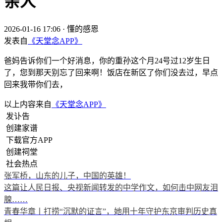
亲人
2026-01-16 17:06
·
懂的感恩
发表自
《天堂念APP》
爸妈告诉你们一个好消息，你的重孙这个月24号过12岁生日
了，您到那天别忘了回来啊！饭店在新区了你们没去过，早点
回来我带你们去，
以上内容来自
《天堂念APP》
发讣告
创建家谱
下载官方APP
创建祠堂
社会热点
张军桥，山东的儿子，中国的英雄！
这篇让人民日报、央视新闻转发的中学作文，如何击中网友泪
腺……
青春华章丨打捞“沉默的证言”，她用十年守护东京审判历史真