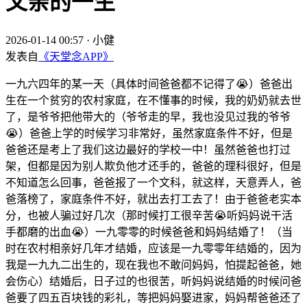
父亲的一生
2026-01-14 00:57
·
小健
发表自
《天堂念APP》
一九六四年的某一天（具体时间爸爸都不记得了😭）爸爸出
生在一个贫穷的农村家庭，在不懂事的时候，我的奶奶就去世
了，是爷爷把他带大的（爷爷走的早，我也没见过我的爷爷
😭）爸爸上学的时候学习非常好，虽然家庭条件不好，但是
爸爸还是考上了我们这边最好的学校一中！虽然爸爸也打过
架，但都是因为别人欺负他才还手的，爸爸的理科很好，但是
不知道怎么回事，爸爸报了一个文科，就这样，天意弄人，爸
爸落榜了，家庭条件不好，就出去打工去了！由于爸爸老实本
分，也被人骗过好几次（那时候打工很辛苦😭听妈妈说干活
手都磨的出血😭）一九零零的时候爸爸和妈妈结婚了！（当
时在农村相亲好几年才结婚，应该是一九零零年结婚的，因为
我是一九九二出生的，现在我也不敢问妈妈，怕提起爸爸，她
会伤心）结婚后，日子过的也很苦，听妈妈说结婚的时候问爸
爸要了四五百块钱的彩礼，等把妈妈娶进家，妈妈帮爸爸还了