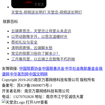
天堂念-视频送长明灯
天堂念-视频送长明灯
殡葬百科
云端寄思念，天堂念让母爱从未走远
以劳动致敬岁月，以思念温暖时光
祭祀礼仪与安全
清明雨寄情，云端解乡愁
常见的殡葬习俗你了解多少？
三月春风里，以云端之念致敬不朽的她
友情链接:
中国殡葬协会
中国慈善总会
中华社会救助基金会
族
谱网
中华英烈网
中国文明网
Copyright 2019-2025南京万慕网络科技有限公司 版权所有
备案号：苏ICP备19009075号-1
开发者名称：南京万慕网络科技有限公司
电话：13270702828
地址：南京市江宁区诚信大厦
打开APP查看