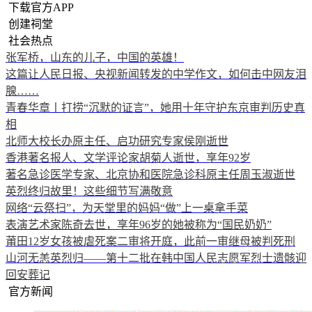
下载官方APP
创建祠堂
社会热点
张军桥，山东的儿子，中国的英雄！
这篇让人民日报、央视新闻转发的中学作文，如何击中网友泪
腺……
青春华章丨打捞“沉默的证言”，她用十年守护东京审判历史真
相
北师大校长办原主任、启功研究专家侯刚逝世
香港著名报人、文学评论家胡菊人逝世，享年92岁
著名急诊医学专家、北京协和医院急诊科原主任周玉淑逝世
英烈终归故里！这些细节写满敬意
网络“云祭扫”，为天堂里的妈妈“做”上一桌拿手菜
表演艺术家陈奇去世，享年96岁的她被称为“国民奶奶”
莆田12岁女孩被虐死案二审将开庭，此前一审继母被判死刑
山河无恙英烈归——第十二批在韩中国人民志愿军烈士遗骸迎
回安葬记
官方新闻