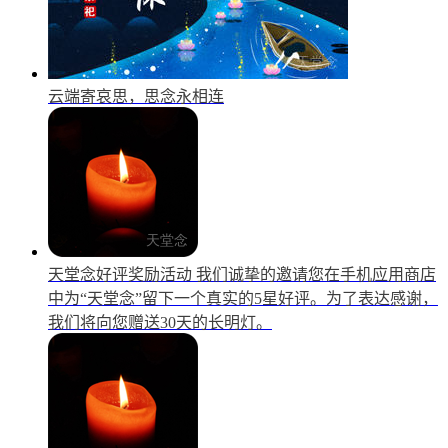
云端寄哀思，思念永相连
天堂念好评奖励活动
我们诚挚的邀请您在手机应用商店
中为“天堂念”留下一个真实的5星好评。为了表达感谢，
我们将向您赠送30天的长明灯。