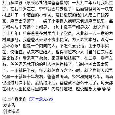
九百多块钱（原来彩礼钱是爸爸借的）一九九二年八月我出生
了，在我三岁左右，爷爷就因病去世了！后面爸爸妈妈一块在
村里开了一个磨面的小作坊，没日没夜的给别人磨面挣钱养
家，磨面太辛苦了，一袋子小麦得人抱起来倒进磨面机里，每
天都被灰尘弄得全身都是，（脸上鼻子里都是😭）就这样干
了十几年！后来爸爸在村里当上了党员，从此就一心一意的为
村里服务，我爸爸从来都不贪小便宜，为人老实本分，没有一
点坏心眼！他是一个内向的人，不怎么爱说话，由于办事实
在，说话直，从来不巴结人，也得罪过不少人（当时在农村恶
霸比较多）后来有了弟弟，家庭更加拮据了，在二零一零年左
右，爸爸妈妈就开始给别人挖树挣钱了，当时挖树太累太累
了，一干就是半夜，每天就休息五六个小时，就这样每天起早
贪黑一干就是十年左右，爸爸爱喝酒，经常和妈妈吵架，喝酒
也出过几次事情，疫情结束后，爸爸就不怎么干活了，每天都
在村大队里忙活村里的事！先说到这吧，越说越想哭😭😭😭
以上内容来自
《天堂念APP》
发讣告
创建家谱