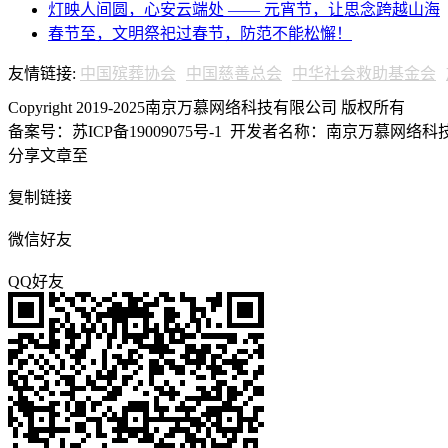
灯映人间圆，心安云端处 —— 元宵节，让思念跨越山海
春节至，文明祭祀过春节，防范不能松懈！
友情链接:
中国殡葬协会
中国慈善总会
中华社会救助基金会
Copyright 2019-2025南京万慕网络科技有限公司 版权所有
备案号：苏ICP备19009075号-1
开发者名称：南京万慕网络科技有
分享文章至
复制链接
微信好友
QQ好友