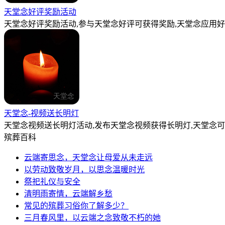
天堂念好评奖励活动
天堂念好评奖励活动,参与天堂念好评可获得奖励,天堂念应用好
天堂念-视频送长明灯
天堂念视频送长明灯活动,发布天堂念视频获得长明灯,天堂念
殡葬百科
云端寄思念，天堂念让母爱从未走远
以劳动致敬岁月，以思念温暖时光
祭祀礼仪与安全
清明雨寄情，云端解乡愁
常见的殡葬习俗你了解多少？
三月春风里，以云端之念致敬不朽的她