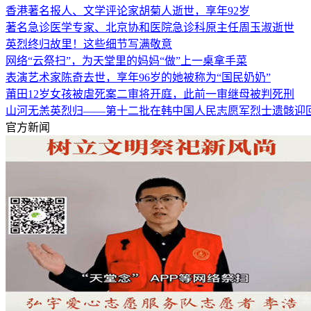
香港著名报人、文学评论家胡菊人逝世，享年92岁
著名急诊医学专家、北京协和医院急诊科原主任周玉淑逝世
英烈终归故里！这些细节写满敬意
网络“云祭扫”，为天堂里的妈妈“做”上一桌拿手菜
表演艺术家陈奇去世，享年96岁的她被称为“国民奶奶”
莆田12岁女孩被虐死案二审将开庭，此前一审继母被判死刑
山河无恙英烈归——第十二批在韩中国人民志愿军烈士遗骸迎
官方新闻