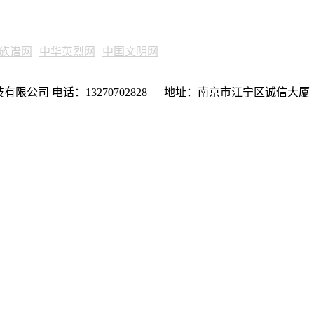
族谱网
中华英烈网
中国文明网
限公司 电话：13270702828 地址：南京市江宁区诚信大厦