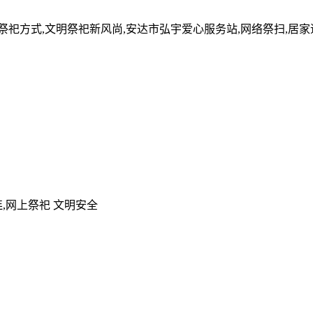
的祭祀方式,文明祭祀新风尚,安达市弘宇爱心服务站,网络祭扫,居
,网上祭祀 文明安全