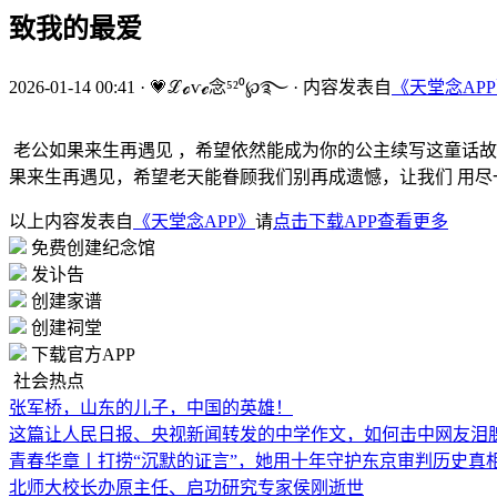
致我的最爱
2026-01-14 00:41
·
💗ℒℴѵℯ念⁵²⁰℘࿐
·
内容发表自
《天堂念AP
老公如果来生再遇见 ，希望依然能成为你的公主续写这童话故
果来生再遇见，希望老天能眷顾我们别再成遗憾，让我们 用
以上内容发表自
《天堂念APP》
请
点击下载APP查看更多
免费创建纪念馆
发讣告
创建家谱
创建祠堂
下载官方APP
社会热点
张军桥，山东的儿子，中国的英雄！
这篇让人民日报、央视新闻转发的中学作文，如何击中网友泪
青春华章丨打捞“沉默的证言”，她用十年守护东京审判历史真
北师大校长办原主任、启功研究专家侯刚逝世