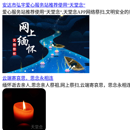
安达市弘宇爱心服务站推荐使用“天堂念“
爱心服务站推荐使用“天堂念“,天堂念APP网络祭扫,文明安全
云端寄哀思，思念永相连
缅怀逝去亲人,思念亲人祭祖,网上祭扫,云端寄哀思，思念永相连