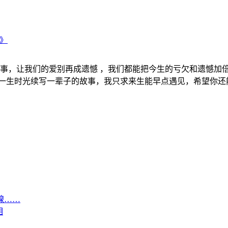
P》
事，让我们的爱别再成遗憾 ，我们都能把今生的亏欠和遗憾加倍
尽一生时光续写一辈子的故事，我只求来生能早点遇见，希望你还
腺……
相