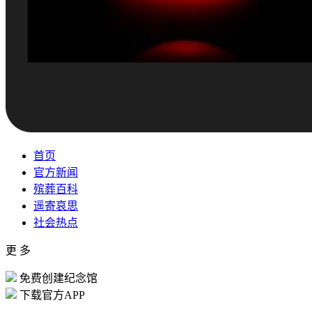
首页
官方新闻
殡葬百科
遥寄哀思
社会热点
更 多
免费创建纪念馆
下载官方APP