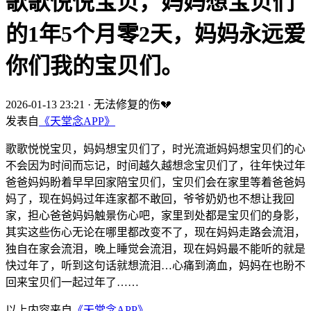
歌歌悦悦宝贝，妈妈想宝贝们
的1年5个月零2天，妈妈永远爱
你们我的宝贝们。
2026-01-13 23:21
·
无法修复的伤💔
发表自
《天堂念APP》
歌歌悦悦宝贝，妈妈想宝贝们了，时光流逝妈妈想宝贝们的心
不会因为时间而忘记，时间越久越想念宝贝们了，往年快过年
爸爸妈妈盼着早早回家陪宝贝们，宝贝们会在家里等着爸爸妈
妈了，现在妈妈过年连家都不敢回，爷爷奶奶也不想让我回
家，担心爸爸妈妈触景伤心吧，家里到处都是宝贝们的身影，
其实这些伤心无论在哪里都改变不了，现在妈妈走路会流泪，
独自在家会流泪，晚上睡觉会流泪，现在妈妈最不能听的就是
快过年了，听到这句话就想流泪…心痛到滴血，妈妈在也盼不
回来宝贝们一起过年了……
以上内容来自
《天堂念APP》