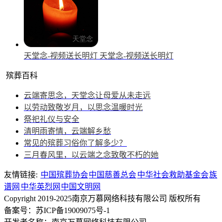
天堂念-视频送长明灯
天堂念-视频送长明灯
殡葬百科
云端寄思念，天堂念让母爱从未走远
以劳动致敬岁月，以思念温暖时光
祭祀礼仪与安全
清明雨寄情，云端解乡愁
常见的殡葬习俗你了解多少？
三月春风里，以云端之念致敬不朽的她
友情链接:
中国殡葬协会
中国慈善总会
中华社会救助基金会
族
谱网
中华英烈网
中国文明网
Copyright 2019-2025南京万慕网络科技有限公司 版权所有
备案号：苏ICP备19009075号-1