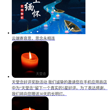
云端寄哀思，思念永相连
天堂念好评奖励活动
我们诚挚的邀请您在手机应用商店
中为“天堂念”留下一个真实的5星好评。为了表达感谢，
我们将向您赠送30天的长明灯。