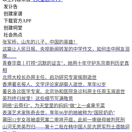
发讣告
创建家谱
下载官方APP
创建祠堂
社会热点
张军桥，山东的儿子，中国的英雄！
这篇让人民日报、央视新闻转发的中学作文，如何击中网友泪
腺……
青春华章丨打捞“沉默的证言”，她用十年守护东京审判历史真
相
北师大校长办原主任、启功研究专家侯刚逝世
香港著名报人、文学评论家胡菊人逝世，享年92岁
著名急诊医学专家、北京协和医院急诊科原主任周玉淑逝世
英烈终归故里！这些细节写满敬意
网络“云祭扫”，为天堂里的妈妈“做”上一桌拿手菜
表演艺术家陈奇去世，享年96岁的她被称为“国民奶奶”
莆田12岁女孩被虐死案二审将开庭，此前一审继母被判死刑
山河无恙英烈归——第十二批在韩中国人民志愿军烈士遗骸迎