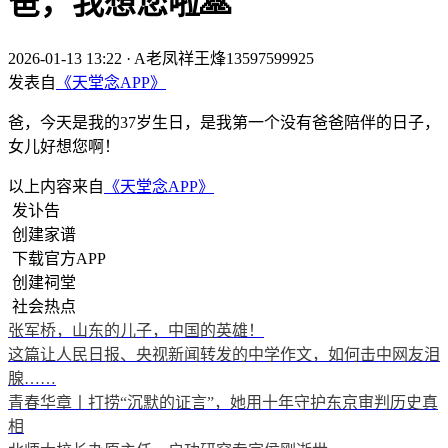
爸，我想您啦🙏
2026-01-13 13:22
·
A老凤祥王烽13597599925
发表自
《天堂念APP》
爸，今天是我的37岁生日，是我第一个没有爸爸陪伴的日子，
女儿好想您啊！
以上内容来自
《天堂念APP》
发讣告
创建家谱
下载官方APP
创建祠堂
社会热点
张军桥，山东的儿子，中国的英雄！
这篇让人民日报、央视新闻转发的中学作文，如何击中网友泪
腺……
青春华章丨打捞“沉默的证言”，她用十年守护东京审判历史真
相