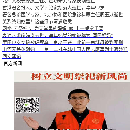
北师大校长办原主任、启功研究专家侯刚逝世
香港著名报人、文学评论家胡菊人逝世，享年92岁
著名急诊医学专家、北京协和医院急诊科原主任周玉淑逝世
英烈终归故里！这些细节写满敬意
网络“云祭扫”，为天堂里的妈妈“做”上一桌拿手菜
表演艺术家陈奇去世，享年96岁的她被称为“国民奶奶”
莆田12岁女孩被虐死案二审将开庭，此前一审继母被判死刑
山河无恙英烈归——第十二批在韩中国人民志愿军烈士遗骸迎
回安葬记
官方新闻