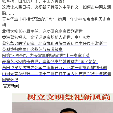
张军桥，山东的儿子，中国的英雄！
这篇让人民日报、央视新闻转发的中学作文，如何击中网友泪
腺……
青春华章丨打捞“沉默的证言”，她用十年守护东京审判历史真
相
北师大校长办原主任、启功研究专家侯刚逝世
香港著名报人、文学评论家胡菊人逝世，享年92岁
著名急诊医学专家、北京协和医院急诊科原主任周玉淑逝世
英烈终归故里！这些细节写满敬意
网络“云祭扫”，为天堂里的妈妈“做”上一桌拿手菜
表演艺术家陈奇去世，享年96岁的她被称为“国民奶奶”
莆田12岁女孩被虐死案二审将开庭，此前一审继母被判死刑
山河无恙英烈归——第十二批在韩中国人民志愿军烈士遗骸迎
回安葬记
官方新闻