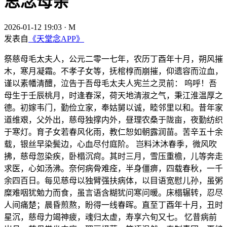
思念母亲
2026-01-12 19:03
·
M
发表自
《天堂念APP》
祭慈母毛太夫人，公元二零一七年，农历丁酉年十月，朔风摧
木，寒月凝霜。不孝子女等，抚棺椁而崩摧，仰遗容而泣血，
谨以素幡清醴，泣告于吾母毛太夫人宪兰之灵前： 呜呼！吾
母生于壬辰桃月，时逢春深，荷天地清淑之气，秉江淮温厚之
德。初嫁韦门，勤俭立家，奉姑舅以诚，睦邻里以和。昔年家
道维艰，父外出，慈母独撑内外，昼理农桑于陇亩，夜勤纺织
于寒灯。育子女若春风化雨，教仁恕如朝露润苗。苦辛五十余
载，银丝早染鬓边，心血尽付庭阶。 岂料沐沐春季，微风吹
拂，慈母忽染疾，卧榻沉疴。其时三月，雪压重檐，儿等奔走
求医，心如汤沸。奈何病骨难痊，半身僵痹，四载春秋，一千
余四百日。每见慈母以独臂强扶病体，以目语宽慰儿孙，虽粥
糜难咽犹勉力而食，虽言语含糊犹问寒问暖。床榻辗转，忍尽
人间痛楚；晨昏煎熬，盼得一线春晖。直至丁酉年十月，丑时
星沉，慈母力竭神疲，魂归太虚，寿享六旬又七。 忆昔病前