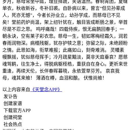
岁月，慈母常坐中庭，理豆择蔬，笑语温然。春制青团，夏缝
单衣，秋收新谷，冬补旧裘。自卧病以来，曾言“但见孙辈成
人，死亦无憾”，今者长孙业立，幼孙学成，而慈母已不见
矣！堂前药炉尚温，架上纫针犹在，触目皆成断肠之景，举首
尽是不忍之思。 呜呼痛哉！四载侍疾，恨无扁鹊回春手；一
朝永诀，空有莱子彩衣悲。慈母一生，韧如寒梅经霜久，润若
春雨润物深。病榻残躯，犹存护犊之意；弥留之际，未绝顾盼
之情。此恩如海，衔草难报；此痛如山，刻骨难消。 灵幡素
幔飘摇，犹似慈母挥手；冷月疏星黯淡，莫非天庭垂哀？愿慈
魂驾鹤，往生净土，得脱病躯桎梏，重获自在身心。更祈来世
重逢，再续天伦，长伴春晖暮晓，永依萱草芬芳。 哀哀我
母，魂其来飨！ 薄酒在樽，血泪和酿。 伏惟尚飨！
以上内容来自
《天堂念APP》
发讣告
创建家谱
下载官方APP
创建祠堂
社会热点