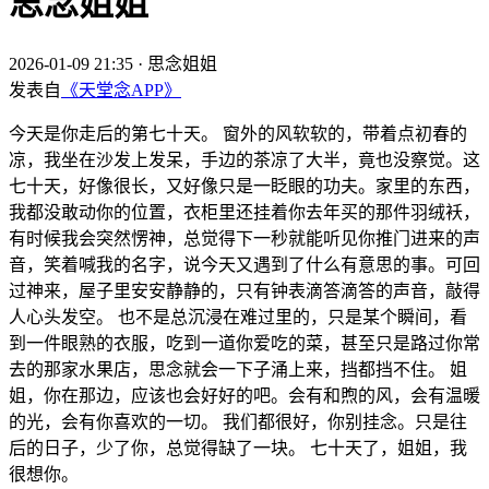
思念姐姐
2026-01-09 21:35
·
思念姐姐
发表自
《天堂念APP》
今天是你走后的第七十天。 窗外的风软软的，带着点初春的
凉，我坐在沙发上发呆，手边的茶凉了大半，竟也没察觉。这
七十天，好像很长，又好像只是一眨眼的功夫。家里的东西，
我都没敢动你的位置，衣柜里还挂着你去年买的那件羽绒袄，
有时候我会突然愣神，总觉得下一秒就能听见你推门进来的声
音，笑着喊我的名字，说今天又遇到了什么有意思的事。可回
过神来，屋子里安安静静的，只有钟表滴答滴答的声音，敲得
人心头发空。 也不是总沉浸在难过里的，只是某个瞬间，看
到一件眼熟的衣服，吃到一道你爱吃的菜，甚至只是路过你常
去的那家水果店，思念就会一下子涌上来，挡都挡不住。 姐
姐，你在那边，应该也会好好的吧。会有和煦的风，会有温暖
的光，会有你喜欢的一切。 我们都很好，你别挂念。只是往
后的日子，少了你，总觉得缺了一块。 七十天了，姐姐，我
很想你。