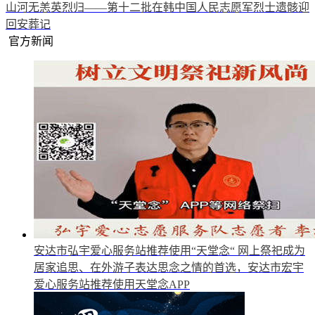
山河无恙英烈归——第十二批在韩中国人民志愿军烈士遗骸迎
回安葬记
官方新闻
安达市弘宇爱心服务站推荐使用“天堂念“
网上祭祀成为
居家追思、在外游子表达思念之情的首选，安达市宏宇
爱心服务站推荐使用天堂念APP