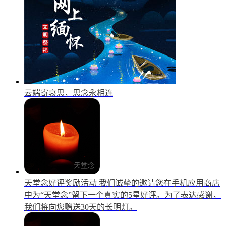
云端寄哀思，思念永相连
天堂念好评奖励活动
我们诚挚的邀请您在手机应用商店
中为“天堂念”留下一个真实的5星好评。为了表达感谢，
我们将向您赠送30天的长明灯。