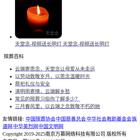
天堂念-视频送长明灯
天堂念-视频送长明灯
殡葬百科
云端寄思念，天堂念让母爱从未走远
以劳动致敬岁月，以思念温暖时光
祭祀礼仪与安全
清明雨寄情，云端解乡愁
常见的殡葬习俗你了解多少？
三月春风里，以云端之念致敬不朽的她
友情链接:
中国殡葬协会
中国慈善总会
中华社会救助基金会
族
谱网
中华英烈网
中国文明网
Copyright 2019-2025南京万慕网络科技有限公司 版权所有