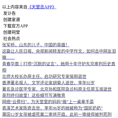
以上内容来自
《天堂念APP》
发讣告
创建家谱
下载官方APP
创建祠堂
社会热点
张军桥，山东的儿子，中国的英雄！
这篇让人民日报、央视新闻转发的中学作文，如何击中网友泪
腺……
青春华章丨打捞“沉默的证言”，她用十年守护东京审判历史真
相
北师大校长办原主任、启功研究专家侯刚逝世
香港著名报人、文学评论家胡菊人逝世，享年92岁
著名急诊医学专家、北京协和医院急诊科原主任周玉淑逝世
英烈终归故里！这些细节写满敬意
网络“云祭扫”，为天堂里的妈妈“做”上一桌拿手菜
表演艺术家陈奇去世，享年96岁的她被称为“国民奶奶”
莆田12岁女孩被虐死案二审将开庭，此前一审继母被判死刑