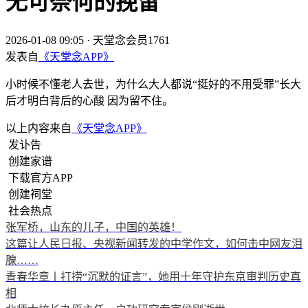
无可奈何的挽留
2026-01-08 09:05
·
天堂念会员1761
发表自
《天堂念APP》
小时候不懂老人去世，为什么大人都说“挺好的不用受罪”长大
后才明白背后的心酸 因为留不住。
以上内容来自
《天堂念APP》
发讣告
创建家谱
下载官方APP
创建祠堂
社会热点
张军桥，山东的儿子，中国的英雄！
这篇让人民日报、央视新闻转发的中学作文，如何击中网友泪
腺……
青春华章丨打捞“沉默的证言”，她用十年守护东京审判历史真
相