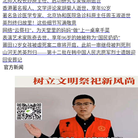
北师大校长办原主任、启功研究专家侯刚逝世
香港著名报人、文学评论家胡菊人逝世，享年92岁
著名急诊医学专家、北京协和医院急诊科原主任周玉淑逝世
英烈终归故里！这些细节写满敬意
网络“云祭扫”，为天堂里的妈妈“做”上一桌拿手菜
表演艺术家陈奇去世，享年96岁的她被称为“国民奶奶”
莆田12岁女孩被虐死案二审将开庭，此前一审继母被判死刑
山河无恙英烈归——第十二批在韩中国人民志愿军烈士遗骸迎
回安葬记
官方新闻