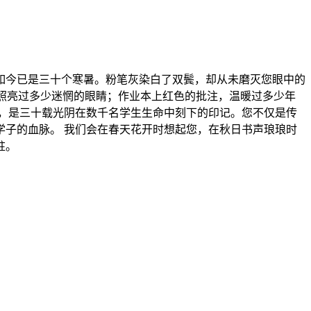
如今已是三十个寒暑。粉笔灰染白了双鬓，却从未磨灭您眼中的
，照亮过多少迷惘的眼睛；作业本上红色的批注，温暖过多少年
，是三十载光阴在数千名学生生命中刻下的印记。您不仅是传
子的血脉。 我们会在春天花开时想起您，在秋日书声琅琅时
驻。