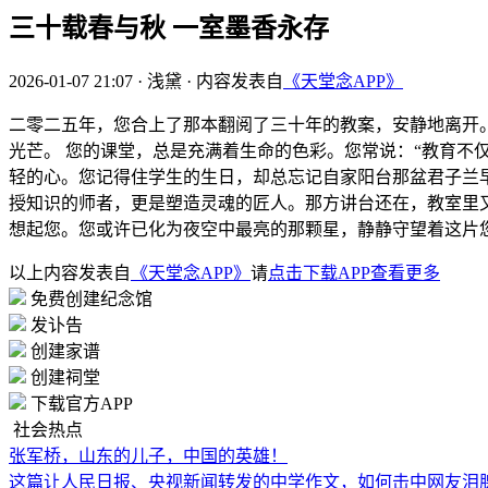
三十载春与秋 一室墨香永存
2026-01-07 21:07
·
浅黛
·
内容发表自
《天堂念APP》
二零二五年，您合上了那本翻阅了三十年的教案，安静地离开
光芒。 您的课堂，总是充满着生命的色彩。您常说：“教育不
轻的心。您记得住学生的生日，却总忘记自家阳台那盆君子兰
授知识的师者，更是塑造灵魂的匠人。那方讲台还在，教室里
想起您。您或许已化为夜空中最亮的那颗星，静静守望着这片
以上内容发表自
《天堂念APP》
请
点击下载APP查看更多
免费创建纪念馆
发讣告
创建家谱
创建祠堂
下载官方APP
社会热点
张军桥，山东的儿子，中国的英雄！
这篇让人民日报、央视新闻转发的中学作文，如何击中网友泪