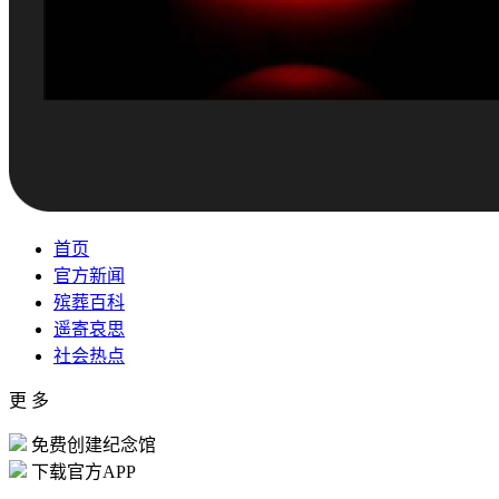
首页
官方新闻
殡葬百科
遥寄哀思
社会热点
更 多
免费创建纪念馆
下载官方APP