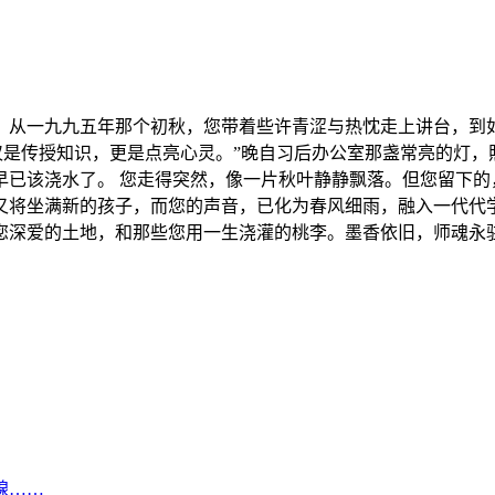
。从一九九五年那个初秋，您带着些许青涩与热忱走上讲台，到
仅是传授知识，更是点亮心灵。”晚自习后办公室那盏常亮的灯
早已该浇水了。 您走得突然，像一片秋叶静静飘落。但您留下的
又将坐满新的孩子，而您的声音，已化为春风细雨，融入一代代学
您深爱的土地，和那些您用一生浇灌的桃李。墨香依旧，师魂永
腺……