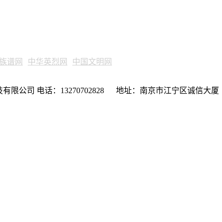
族谱网
中华英烈网
中国文明网
限公司 电话：13270702828 地址：南京市江宁区诚信大厦