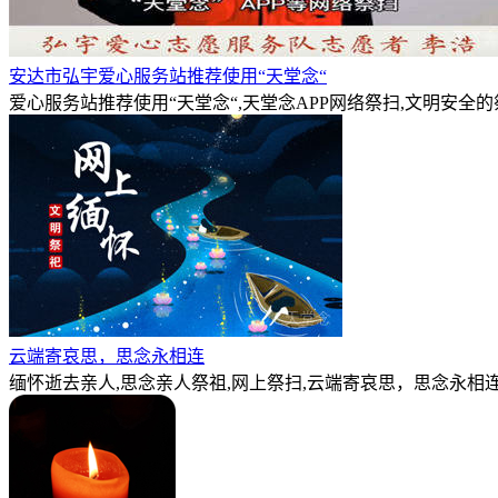
安达市弘宇爱心服务站推荐使用“天堂念“
爱心服务站推荐使用“天堂念“,天堂念APP网络祭扫,文明安全
云端寄哀思，思念永相连
缅怀逝去亲人,思念亲人祭祖,网上祭扫,云端寄哀思，思念永相连