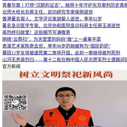
青春华章丨打捞“沉默的证言”，她用十年守护东京审判历史真
北师大校长办原主任、启功研究专家侯刚逝世
香港著名报人、文学评论家胡菊人逝世，享年92岁
著名急诊医学专家、北京协和医院急诊科原主任周玉淑逝世
英烈终归故里！这些细节写满敬意
网络“云祭扫”，为天堂里的妈妈“做”上一桌拿手菜
表演艺术家陈奇去世，享年96岁的她被称为“国民奶奶”
莆田12岁女孩被虐死案二审将开庭，此前一审继母被判死刑
山河无恙英烈归——第十二批在韩中国人民志愿军烈士遗骸迎
官方新闻