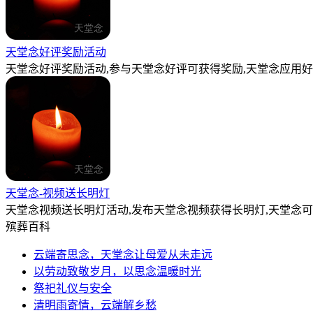
天堂念好评奖励活动
天堂念好评奖励活动,参与天堂念好评可获得奖励,天堂念应用好
天堂念-视频送长明灯
天堂念视频送长明灯活动,发布天堂念视频获得长明灯,天堂念
殡葬百科
云端寄思念，天堂念让母爱从未走远
以劳动致敬岁月，以思念温暖时光
祭祀礼仪与安全
清明雨寄情，云端解乡愁