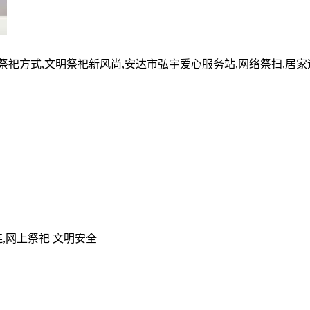
的祭祀方式,文明祭祀新风尚,安达市弘宇爱心服务站,网络祭扫,居
,网上祭祀 文明安全