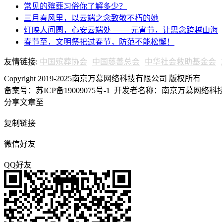
常见的殡葬习俗你了解多少？
三月春风里，以云端之念致敬不朽的她
灯映人间圆，心安云端处 —— 元宵节，让思念跨越山海
春节至，文明祭祀过春节，防范不能松懈！
友情链接:
中国殡葬协会
中国慈善总会
中华社会救助基金会
Copyright 2019-2025南京万慕网络科技有限公司 版权所有
备案号：苏ICP备19009075号-1
开发者名称：南京万慕网络科技有
分享文章至
复制链接
微信好友
QQ好友