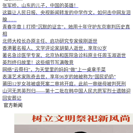
张军桥，山东的儿子，中国的英雄！
这篇让人民日报、央视新闻转发的中学作文，如何击中网友泪
腺……
青春华章丨打捞“沉默的证言”，她用十年守护东京审判历史真
相
北师大校长办原主任、启功研究专家侯刚逝世
香港著名报人、文学评论家胡菊人逝世，享年92岁
著名急诊医学专家、北京协和医院急诊科原主任周玉淑逝世
英烈终归故里！这些细节写满敬意
网络“云祭扫”，为天堂里的妈妈“做”上一桌拿手菜
表演艺术家陈奇去世，享年96岁的她被称为“国民奶奶”
莆田12岁女孩被虐死案二审将开庭，此前一审继母被判死刑
山河无恙英烈归——第十二批在韩中国人民志愿军烈士遗骸迎
回安葬记
官方新闻