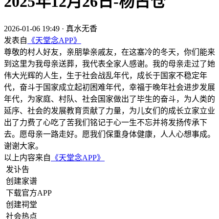
2025年12月26日-杨占仓
2026-01-06 19:49
·
真水无香
发表自
《天堂念APP》
尊敬的村人好友，亲朋挚亲戚友，在这塞冷的冬天，你们能来
到这里为我母亲送葬，我代表全家人感谢。我的母亲走过了她
伟大光辉的人生，生于社会战乱年代，成长于国家不稳定年
代，奋斗于国家成立起初困难年代，幸福于晚年社会进步发展
年代，为家庭、村队、社会国家做出了毕生的奋斗，为人类的
延序、社会的发展教育贡献了力量，为儿女们的成长立家立业
出了力费了心吃了苦我们铭记于心一生不忘并将发扬传承下
去。愿母亲一路走好。愿我们保重身体健康，人人心想事成。
谢谢大家。
以上内容来自
《天堂念APP》
发讣告
创建家谱
下载官方APP
创建祠堂
社会热点