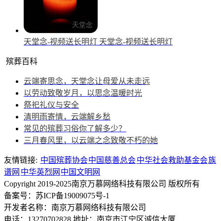
天堂念-视频送长明灯
天堂念-视频送长明灯
殡葬百科
云端寄思念，天堂念让母爱从未走远
以劳动致敬岁月，以思念温暖时光
祭祀礼仪与安全
清明雨寄情，云端解乡愁
常见的殡葬习俗你了解多少？
三月春风里，以云端之念致敬不朽的她
友情链接:
中国殡葬协会
中国慈善总会
中华社会救助基金会
族
谱网
中华英烈网
中国文明网
Copyright 2019-2025南京万慕网络科技有限公司 版权所有
备案号：苏ICP备19009075号-1
开发者名称：南京万慕网络科技有限公司
电话：13270702828
地址：南京市江宁区诚信大厦