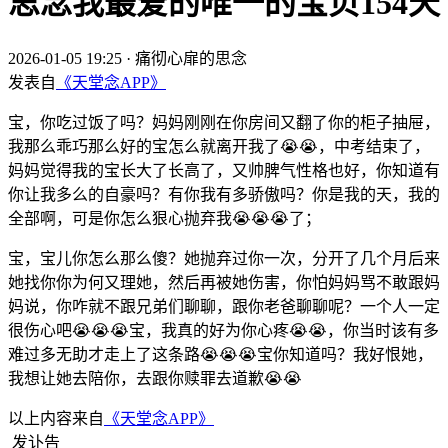
思念我最爱的唯一的宝贝154天
2026-01-05 19:25
·
痛彻心扉的思念
发表自
《天堂念APP》
宝，你吃过饭了吗？妈妈刚刚在你房间又翻了你的柜子抽屉，
我那么乖巧那么好的宝怎么就离开我了😭😭，中考结束了，
妈妈觉得我的宝长大了长高了，又帅脾气性格也好，你知道有
你让我多么的自豪吗？有你我有多骄傲吗？你是我的天，我的
全部啊，可是你怎么狠心抛弃我😭😭😭了；
宝，宝儿你怎么那么傻？她抛弃过你一次，分开了几个月后来
她找你你为何又理她，然后再被她伤害，你怕妈妈骂不敢跟妈
妈说，你咋就不跟兄弟们聊聊，跟你老爸聊聊呢？一个人一定
很伤心吧😭😭😭宝，我真的好为你心疼😭😭，你当时该有多
难过多无助才走上了这条路😭😭😭宝你知道吗？我好恨她，
我想让她去陪你，去跟你赎罪去道歉😭😭
以上内容来自
《天堂念APP》
发讣告