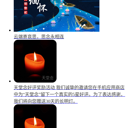
云端寄哀思，思念永相连
天堂念好评奖励活动
我们诚挚的邀请您在手机应用商店
中为“天堂念”留下一个真实的5星好评。为了表达感谢，
我们将向您赠送30天的长明灯。