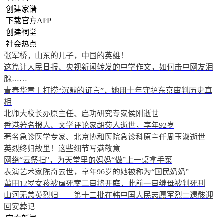
创建家谱
下载官方APP
创建祠堂
社会热点
张军桥，山东的儿子，中国的英雄！
这篇让人民日报、央视新闻转发的中学作文，如何击中网友泪
腺……
青春华章丨打捞“沉默的证言”，她用十年守护东京审判历史真
相
北师大校长办原主任、启功研究专家侯刚逝世
香港著名报人、文学评论家胡菊人逝世，享年92岁
著名急诊医学专家、北京协和医院急诊科原主任周玉淑逝世
英烈终归故里！这些细节写满敬意
网络“云祭扫”，为天堂里的妈妈“做”上一桌拿手菜
表演艺术家陈奇去世，享年96岁的她被称为“国民奶奶”
莆田12岁女孩被虐死案二审将开庭，此前一审继母被判死刑
山河无恙英烈归——第十二批在韩中国人民志愿军烈士遗骸迎
回安葬记