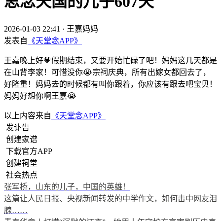
思念天国的儿子607天
2026-01-03 22:41
·
王嘉妈妈
发表自
《天堂念APP》
王嘉晚上好💗假期结束，又要开始忙碌了吧！妈妈这几天都是
在山背李家！可惜没你😭宗祠庆典，所有出嫁女都回去了，
好隆重！妈妈去的时候都有叫你跟着，你应该有跟去吧宝贝！
妈妈好想你啊王嘉😭
以上内容来自
《天堂念APP》
发讣告
创建家谱
下载官方APP
创建祠堂
社会热点
张军桥，山东的儿子，中国的英雄！
这篇让人民日报、央视新闻转发的中学作文，如何击中网友泪
腺……