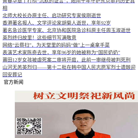
青春华章丨打捞“沉默的证言”，她用十年守护东京审判历史真
相
北师大校长办原主任、启功研究专家侯刚逝世
香港著名报人、文学评论家胡菊人逝世，享年92岁
著名急诊医学专家、北京协和医院急诊科原主任周玉淑逝世
英烈终归故里！这些细节写满敬意
网络“云祭扫”，为天堂里的妈妈“做”上一桌拿手菜
表演艺术家陈奇去世，享年96岁的她被称为“国民奶奶”
莆田12岁女孩被虐死案二审将开庭，此前一审继母被判死刑
山河无恙英烈归——第十二批在韩中国人民志愿军烈士遗骸迎
回安葬记
官方新闻