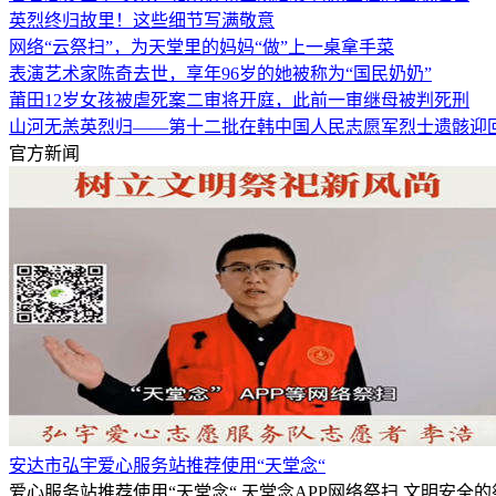
英烈终归故里！这些细节写满敬意
网络“云祭扫”，为天堂里的妈妈“做”上一桌拿手菜
表演艺术家陈奇去世，享年96岁的她被称为“国民奶奶”
莆田12岁女孩被虐死案二审将开庭，此前一审继母被判死刑
山河无恙英烈归——第十二批在韩中国人民志愿军烈士遗骸迎
官方新闻
安达市弘宇爱心服务站推荐使用“天堂念“
爱心服务站推荐使用“天堂念“,天堂念APP网络祭扫,文明安全