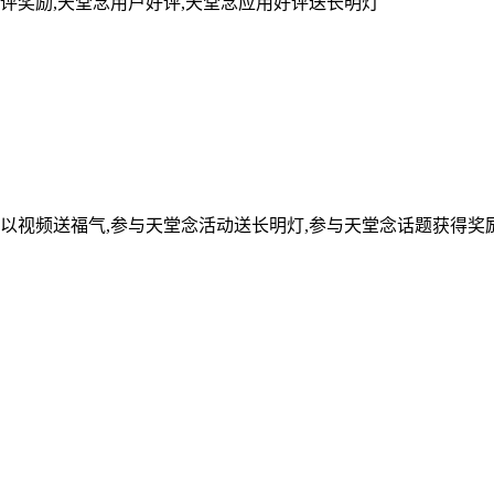
评奖励,天堂念用户好评,天堂念应用好评送长明灯
可以视频送福气,参与天堂念活动送长明灯,参与天堂念话题获得奖