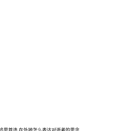
家追思首选,在外地怎么表达对逝者的思念