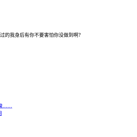
说过的我身后有你不要害怕你没做到啊？
腺……
相