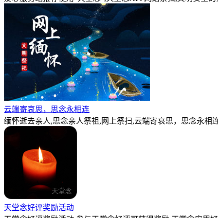
云端寄哀思，思念永相连
缅怀逝去亲人,思念亲人祭祖,网上祭扫,云端寄哀思，思念永相连
天堂念好评奖励活动