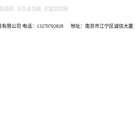
族谱网
中华英烈网
中国文明网
限公司 电话：13270702828 地址：南京市江宁区诚信大厦