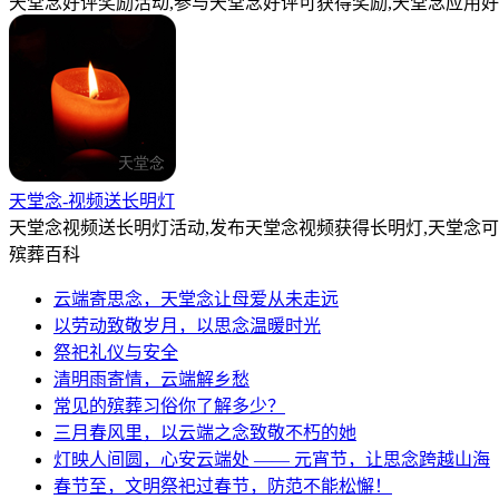
天堂念好评奖励活动,参与天堂念好评可获得奖励,天堂念应用好
天堂念-视频送长明灯
天堂念视频送长明灯活动,发布天堂念视频获得长明灯,天堂念
殡葬百科
云端寄思念，天堂念让母爱从未走远
以劳动致敬岁月，以思念温暖时光
祭祀礼仪与安全
清明雨寄情，云端解乡愁
常见的殡葬习俗你了解多少？
三月春风里，以云端之念致敬不朽的她
灯映人间圆，心安云端处 —— 元宵节，让思念跨越山海
春节至，文明祭祀过春节，防范不能松懈！