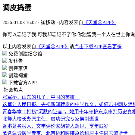
调皮捣蛋
2026-01-03 16:02
·
崔移动
·
内容发表自
《天堂念APP》
你可以忘记了我.可我却忘记不了你.你独留我一个人在世上你
以上内容发表自
《天堂念APP》
请
点击下载APP查看更多
免费创建纪念馆
发讣告
创建家谱
创建祠堂
下载官方APP
社会热点
张军桥，山东的儿子，中国的英雄！
这篇让人民日报、央视新闻转发的中学作文，如何击中网友泪
青春华章丨打捞“沉默的证言”，她用十年守护东京审判历史真
北师大校长办原主任、启功研究专家侯刚逝世
香港著名报人、文学评论家胡菊人逝世，享年92岁
著名急诊医学专家、北京协和医院急诊科原主任周玉淑逝世