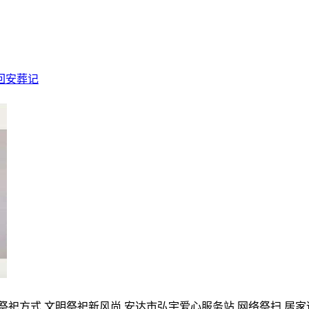
回安葬记
的祭祀方式,文明祭祀新风尚,安达市弘宇爱心服务站,网络祭扫,居