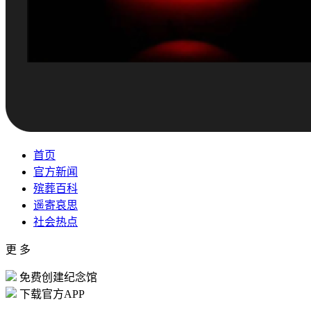
首页
官方新闻
殡葬百科
遥寄哀思
社会热点
更 多
免费创建纪念馆
下载官方APP