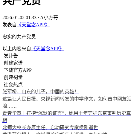
共产党员
2026-01-02 01:33
·
A小方哥
发表自
《天堂念APP》
忠实的共产党员
以上内容来自
《天堂念APP》
发讣告
创建家谱
下载官方APP
创建祠堂
社会热点
张军桥，山东的儿子，中国的英雄！
这篇让人民日报、央视新闻转发的中学作文，如何击中网友泪
腺……
青春华章丨打捞“沉默的证言”，她用十年守护东京审判历史真
相
北师大校长办原主任、启功研究专家侯刚逝世