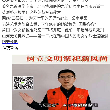
香港著名报人、文学评论家胡菊人逝世，享年92岁
著名急诊医学专家、北京协和医院急诊科原主任周玉淑逝世
英烈终归故里！这些细节写满敬意
网络“云祭扫”，为天堂里的妈妈“做”上一桌拿手菜
表演艺术家陈奇去世，享年96岁的她被称为“国民奶奶”
莆田12岁女孩被虐死案二审将开庭，此前一审继母被判死刑
山河无恙英烈归——第十二批在韩中国人民志愿军烈士遗骸迎
回安葬记
官方新闻