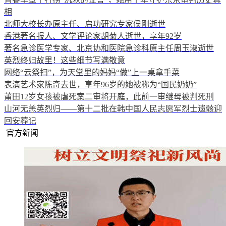
相
北师大校长办原主任、启功研究专家侯刚逝世
香港著名报人、文学评论家胡菊人逝世，享年92岁
著名急诊医学专家、北京协和医院急诊科原主任周玉淑逝世
英烈终归故里！这些细节写满敬意
网络“云祭扫”，为天堂里的妈妈“做”上一桌拿手菜
表演艺术家陈奇去世，享年96岁的她被称为“国民奶奶”
莆田12岁女孩被虐死案二审将开庭，此前一审继母被判死刑
山河无恙英烈归——第十二批在韩中国人民志愿军烈士遗骸迎
回安葬记
官方新闻