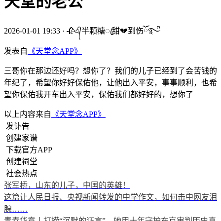
天堂的老公
2026-01-01 19:33
·
🥀এ᭄半颗糖ꦿ甜💔到伤ོ࿐ᩚ
发表自
《天堂念APP》
三哥你在那边还好吗？想你了？我们的儿子已经到了会苦钱的
年纪了，希望你好好保佑他，让他出入平安，事事顺利，也希
望你保佑我开车出入平安，保佑我们都好好的，想你了
以上内容来自
《天堂念APP》
发讣告
创建家谱
下载官方APP
创建祠堂
社会热点
张军桥，山东的儿子，中国的英雄！
这篇让人民日报、央视新闻转发的中学作文，如何击中网友泪
腺……
青春华章丨打捞“沉默的证言”，她用十年守护东京审判历史真