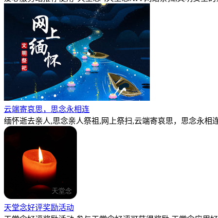
云端寄哀思，思念永相连
缅怀逝去亲人,思念亲人祭祖,网上祭扫,云端寄哀思，思念永相连
天堂念好评奖励活动