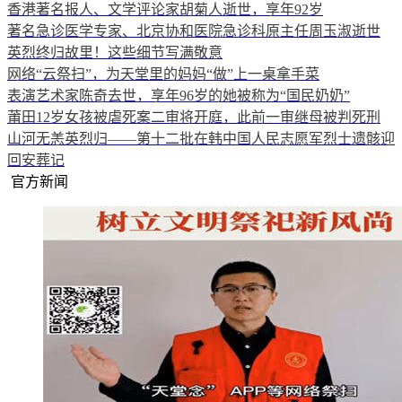
香港著名报人、文学评论家胡菊人逝世，享年92岁
著名急诊医学专家、北京协和医院急诊科原主任周玉淑逝世
英烈终归故里！这些细节写满敬意
网络“云祭扫”，为天堂里的妈妈“做”上一桌拿手菜
表演艺术家陈奇去世，享年96岁的她被称为“国民奶奶”
莆田12岁女孩被虐死案二审将开庭，此前一审继母被判死刑
山河无恙英烈归——第十二批在韩中国人民志愿军烈士遗骸迎
回安葬记
官方新闻