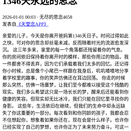
1346天永远的思念
2026-01-01 00:03
·
无尽的思念4658
发表自
《天堂念APP》
亲爱的儿子，今天是你离开爸妈第1346天日子。时间过得如此
之快，可对你的思念却丝毫未减，反而随着时光的流逝愈发深
沉。 这三年多来，家里的每一个角落都还残留着你的气息。
你的房间依旧保持着你离开时的模样，那些你用过的物品，我
一件都舍不得丢弃，因为它们承载着我们太多的回忆。还记得
你小时候，总是像个小尾巴一样跟在我身后，叽叽喳喳地分享
着学校里的趣事，你的笑声仿佛还在耳边回荡。 你走的时候
那么突然，仿佛一场噩梦，让我们至今都难以接受这个残酷的
现实。我们多么希望这只是一场长长的梦，醒来后还能看到你
健康的笑容。但现实却无比冰冷，我们只能在回忆里寻找你的
身影。 这些年，生活依旧在继续，但我们的生命中却永远缺
失了你这重要的一部分。每次看到和你同龄的孩子，我都会忍
不住想起你，想象着如果你还在，现在会是什么样子。也许你
已经实现了自己的梦想，也许你正为了未来努力奋斗。可这一