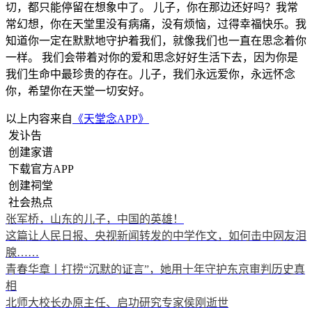
切，都只能停留在想象中了。 儿子，你在那边还好吗？我常
常幻想，你在天堂里没有病痛，没有烦恼，过得幸福快乐。我
知道你一定在默默地守护着我们，就像我们也一直在思念着你
一样。 我们会带着对你的爱和思念好好生活下去，因为你是
我们生命中最珍贵的存在。儿子，我们永远爱你，永远怀念
你，希望你在天堂一切安好。
以上内容来自
《天堂念APP》
发讣告
创建家谱
下载官方APP
创建祠堂
社会热点
张军桥，山东的儿子，中国的英雄！
这篇让人民日报、央视新闻转发的中学作文，如何击中网友泪
腺……
青春华章丨打捞“沉默的证言”，她用十年守护东京审判历史真
相
北师大校长办原主任、启功研究专家侯刚逝世