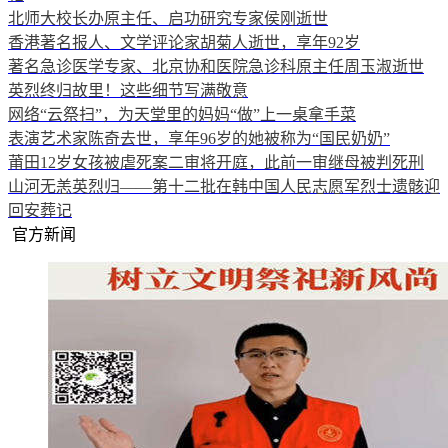
北师大校长办原主任、启功研究专家侯刚逝世
香港著名报人、文学评论家胡菊人逝世，享年92岁
著名急诊医学专家、北京协和医院急诊科原主任周玉淑逝世
英烈终归故里！这些细节写满敬意
网络“云祭扫”，为天堂里的妈妈“做”上一桌拿手菜
表演艺术家陈奇去世，享年96岁的她被称为“国民奶奶”
莆田12岁女孩被虐死案二审将开庭，此前一审继母被判死刑
山河无恙英烈归——第十二批在韩中国人民志愿军烈士遗骸迎
回安葬记
官方新闻