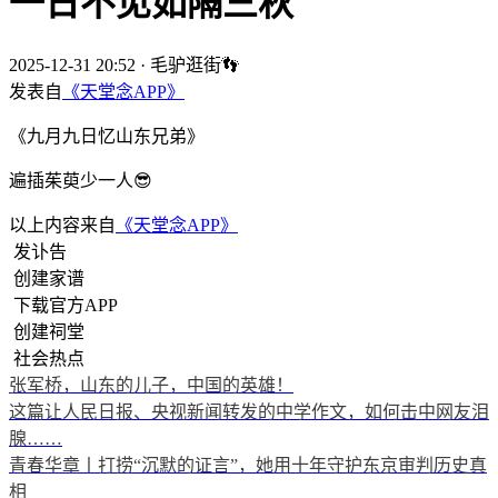
一日不见如隔三秋
2025-12-31 20:52
·
毛驴逛街👣
发表自
《天堂念APP》
《九月九日忆山东兄弟》
遍插茱萸少一人😎
以上内容来自
《天堂念APP》
发讣告
创建家谱
下载官方APP
创建祠堂
社会热点
张军桥，山东的儿子，中国的英雄！
这篇让人民日报、央视新闻转发的中学作文，如何击中网友泪
腺……
青春华章丨打捞“沉默的证言”，她用十年守护东京审判历史真
相