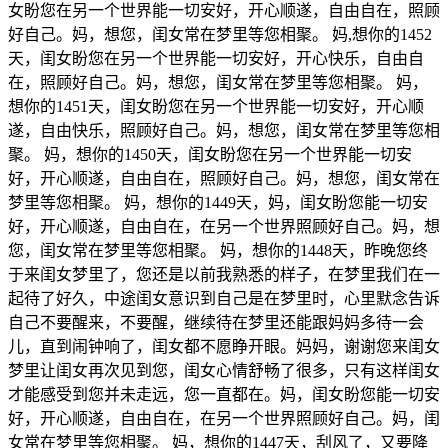
女盼您在另一个世界能一切安好，开心顺遂，自由自在，照顾
好自己。妈，想您，闺女常在梦里等您相聚。 妈,想你的1452
天，闺女盼您在另一个世界能一切安好，开心快乐，自由自
在，照顾好自己。妈，想您，闺女常在梦里等您相聚。 妈，
想你的1451天，闺女盼您在另一个世界能一切安好，开心顺
遂，自由快乐，照顾好自己。妈，想您，闺女常在梦里等您相
聚。 妈，想你的1450天，闺女盼您在另一个世界能一切安
好，开心顺遂，自由自在，照顾好自己。妈，想您，闺女常在
梦里等您相聚。 妈，想你的1449天，妈，闺女盼您能一切安
好，开心顺遂，自由自在，在另一个世界照顾好自己。妈，想
您，闺女常在梦里等您相聚。 妈，想你的1448天，昨晚您终
于来闺女梦里了，您还是以前我熟悉的样子，在梦里我们在一
起待了好久，中途闺女意识到自己是在梦里时，心里默念告诉
自己不要醒来，不要醒，继续待在梦里还能跟妈妈多待一会
儿，直到闹钟响了，闺女都不愿睁开眼。妈妈，谢谢您来闺女
梦里让闺女再次见到您，闺女心情舒畅了很多，只有这样闺女
才能感受到您并未走远，您一直都在。妈，闺女盼您能一切安
好，开心顺遂，自由自在，在另一个世界照顾好自己。妈，闺
女常在梦里等您相聚。 妈，想你的1447天，刮风了，又要降