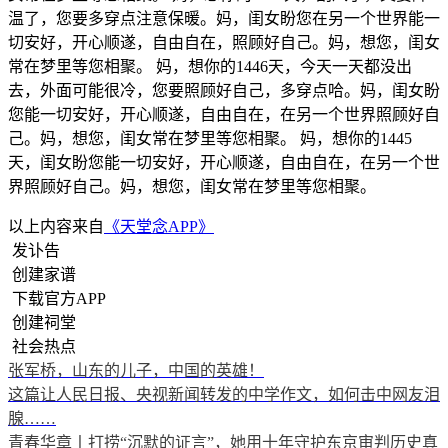
温了，您要多穿点注意保暖。妈，闺女盼您在另一个世界能一
切安好，开心顺遂，自由自在，照顾好自己。妈，想您，闺女
常在梦里等您相聚。 妈，想你的1446天，今天一天都没出
去，外面可能很冷，您要照顾好自己，多穿点哈。妈，闺女盼
您能一切安好，开心顺遂，自由自在，在另一个世界照顾好自
己。妈，想您，闺女常在梦里等您相聚。 妈，想你的1445
天，闺女盼您能一切安好，开心顺遂，自由自在，在另一个世
界照顾好自己。妈，想您，闺女常在梦里等您相聚。
以上内容来自
《天堂念APP》
发讣告
创建家谱
下载官方APP
创建祠堂
社会热点
张军桥，山东的儿子，中国的英雄！
这篇让人民日报、央视新闻转发的中学作文，如何击中网友泪
腺……
青春华章丨打捞“沉默的证言”，她用十年守护东京审判历史真