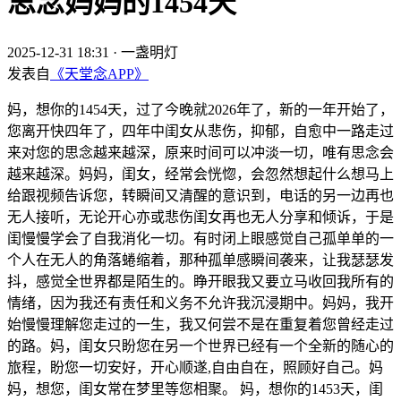
思念妈妈的1454天
2025-12-31 18:31
·
一盏明灯
发表自
《天堂念APP》
妈，想你的1454天，过了今晚就2026年了，新的一年开始了，
您离开快四年了，四年中闺女从悲伤，抑郁，自愈中一路走过
来对您的思念越来越深，原来时间可以冲淡一切，唯有思念会
越来越深。妈妈，闺女，经常会恍惚，会忽然想起什么想马上
给跟视频告诉您，转瞬间又清醒的意识到，电话的另一边再也
无人接听，无论开心亦或悲伤闺女再也无人分享和倾诉，于是
闺慢慢学会了自我消化一切。有时闭上眼感觉自己孤单单的一
个人在无人的角落蜷缩着，那种孤单感瞬间袭来，让我瑟瑟发
抖，感觉全世界都是陌生的。睁开眼我又要立马收回我所有的
情绪，因为我还有责任和义务不允许我沉浸期中。妈妈，我开
始慢慢理解您走过的一生，我又何尝不是在重复着您曾经走过
的路。妈，闺女只盼您在另一个世界已经有一个全新的随心的
旅程，盼您一切安好，开心顺遂,自由自在，照顾好自己。妈
妈，想您，闺女常在梦里等您相聚。 妈，想你的1453天，闺