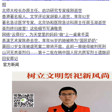
相
北师大校长办原主任、启功研究专家侯刚逝世
香港著名报人、文学评论家胡菊人逝世，享年92岁
著名急诊医学专家、北京协和医院急诊科原主任周玉淑逝世
英烈终归故里！这些细节写满敬意
网络“云祭扫”，为天堂里的妈妈“做”上一桌拿手菜
表演艺术家陈奇去世，享年96岁的她被称为“国民奶奶”
莆田12岁女孩被虐死案二审将开庭，此前一审继母被判死刑
山河无恙英烈归——第十二批在韩中国人民志愿军烈士遗骸迎
回安葬记
官方新闻