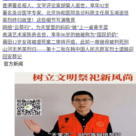
香港著名报人、文学评论家胡菊人逝世，享年92岁
著名急诊医学专家、北京协和医院急诊科原主任周玉淑逝世
英烈终归故里！这些细节写满敬意
网络“云祭扫”，为天堂里的妈妈“做”上一桌拿手菜
表演艺术家陈奇去世，享年96岁的她被称为“国民奶奶”
莆田12岁女孩被虐死案二审将开庭，此前一审继母被判死刑
山河无恙英烈归——第十二批在韩中国人民志愿军烈士遗骸迎
回安葬记
官方新闻