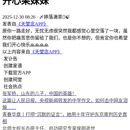
开心果妹妹
2025-12-30 08:26
·
〆婷落满茶🍃
发表自
《天堂念APP》
原你一路走好，无忧无虑很突然我都感觉心里空落了一块，虽
然你把痛苦悲伤留给了我们，也是你不想的，但肯定你也希望
我们开心快乐🙏🙏🙏🙏
以上内容来自
《天堂念APP》
发讣告
创建家谱
下载官方APP
创建祠堂
社会热点
张军桥，山东的儿子，中国的英雄！
这篇让人民日报、央视新闻转发的中学作文，如何击中网友泪
腺……
青春华章丨打捞“沉默的证言”，她用十年守护东京审判历史真
相
北师大校长办原主任、启功研究专家侯刚逝世