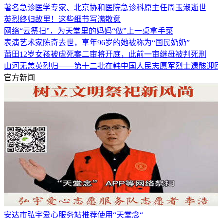
著名急诊医学专家、北京协和医院急诊科原主任周玉淑逝世
英烈终归故里！这些细节写满敬意
网络“云祭扫”，为天堂里的妈妈“做”上一桌拿手菜
表演艺术家陈奇去世，享年96岁的她被称为“国民奶奶”
莆田12岁女孩被虐死案二审将开庭，此前一审继母被判死刑
山河无恙英烈归——第十二批在韩中国人民志愿军烈士遗骸迎
官方新闻
安达市弘宇爱心服务站推荐使用“天堂念“