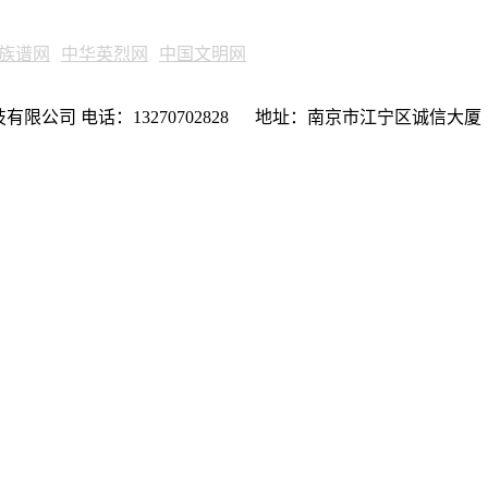
族谱网
中华英烈网
中国文明网
限公司 电话：13270702828 地址：南京市江宁区诚信大厦