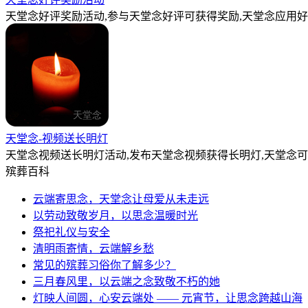
天堂念好评奖励活动,参与天堂念好评可获得奖励,天堂念应用好
天堂念-视频送长明灯
天堂念视频送长明灯活动,发布天堂念视频获得长明灯,天堂念
殡葬百科
云端寄思念，天堂念让母爱从未走远
以劳动致敬岁月，以思念温暖时光
祭祀礼仪与安全
清明雨寄情，云端解乡愁
常见的殡葬习俗你了解多少？
三月春风里，以云端之念致敬不朽的她
灯映人间圆，心安云端处 —— 元宵节，让思念跨越山海