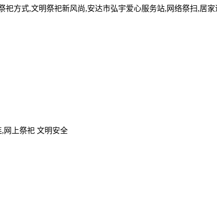
的祭祀方式,文明祭祀新风尚,安达市弘宇爱心服务站,网络祭扫,居
,网上祭祀 文明安全