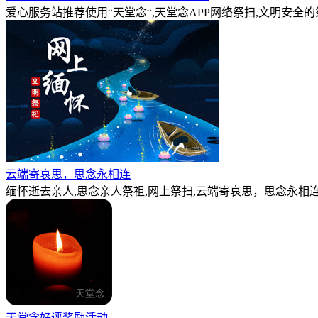
爱心服务站推荐使用“天堂念“,天堂念APP网络祭扫,文明安全
云端寄哀思，思念永相连
缅怀逝去亲人,思念亲人祭祖,网上祭扫,云端寄哀思，思念永相连
天堂念好评奖励活动