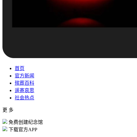
首页
官方新闻
殡葬百科
遥寄哀思
社会热点
更 多
免费创建纪念馆
下载官方APP