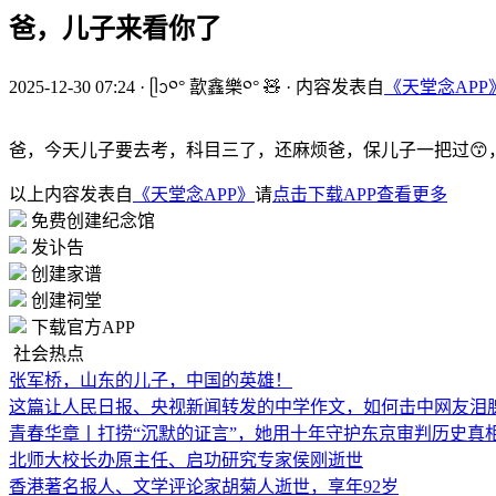
爸，儿子来看你了
2025-12-30 07:24
·
ᥫᩣ༠° 歖鑫樂༠° 🧸
·
内容发表自
《天堂念APP
爸，今天儿子要去考，科目三了，还麻烦爸，保儿子一把过😙
以上内容发表自
《天堂念APP》
请
点击下载APP查看更多
免费创建纪念馆
发讣告
创建家谱
创建祠堂
下载官方APP
社会热点
张军桥，山东的儿子，中国的英雄！
这篇让人民日报、央视新闻转发的中学作文，如何击中网友泪
青春华章丨打捞“沉默的证言”，她用十年守护东京审判历史真
北师大校长办原主任、启功研究专家侯刚逝世
香港著名报人、文学评论家胡菊人逝世，享年92岁