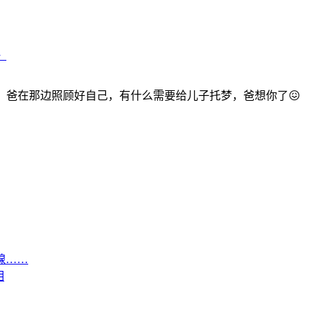
》
，爸在那边照顾好自己，有什么需要给儿子托梦，爸想你了😖
腺……
相