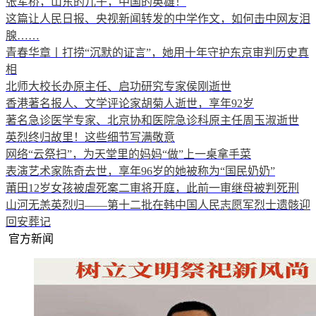
张军桥，山东的儿子，中国的英雄！
这篇让人民日报、央视新闻转发的中学作文，如何击中网友泪
腺……
青春华章丨打捞“沉默的证言”，她用十年守护东京审判历史真
相
北师大校长办原主任、启功研究专家侯刚逝世
香港著名报人、文学评论家胡菊人逝世，享年92岁
著名急诊医学专家、北京协和医院急诊科原主任周玉淑逝世
英烈终归故里！这些细节写满敬意
网络“云祭扫”，为天堂里的妈妈“做”上一桌拿手菜
表演艺术家陈奇去世，享年96岁的她被称为“国民奶奶”
莆田12岁女孩被虐死案二审将开庭，此前一审继母被判死刑
山河无恙英烈归——第十二批在韩中国人民志愿军烈士遗骸迎
回安葬记
官方新闻