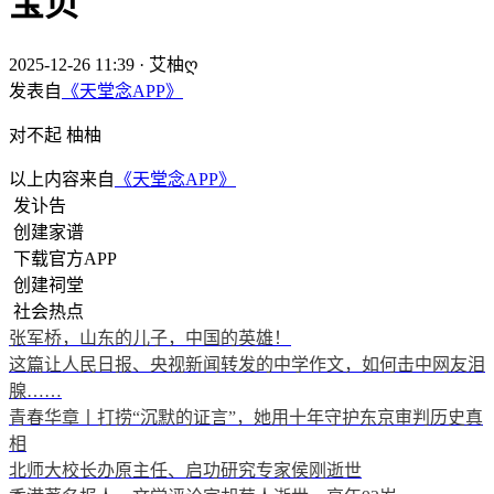
宝贝
2025-12-26 11:39
·
艾柚ღ
发表自
《天堂念APP》
对不起 柚柚
以上内容来自
《天堂念APP》
发讣告
创建家谱
下载官方APP
创建祠堂
社会热点
张军桥，山东的儿子，中国的英雄！
这篇让人民日报、央视新闻转发的中学作文，如何击中网友泪
腺……
青春华章丨打捞“沉默的证言”，她用十年守护东京审判历史真
相
北师大校长办原主任、启功研究专家侯刚逝世