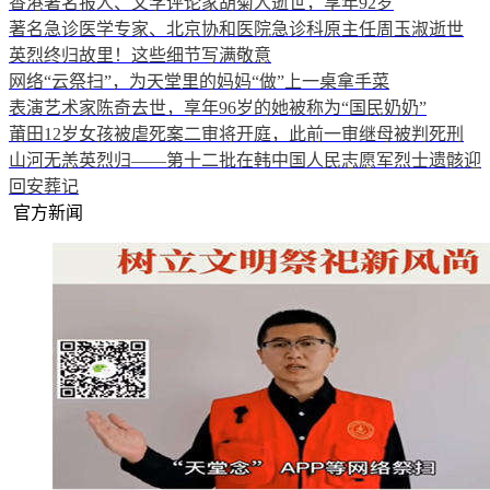
香港著名报人、文学评论家胡菊人逝世，享年92岁
著名急诊医学专家、北京协和医院急诊科原主任周玉淑逝世
英烈终归故里！这些细节写满敬意
网络“云祭扫”，为天堂里的妈妈“做”上一桌拿手菜
表演艺术家陈奇去世，享年96岁的她被称为“国民奶奶”
莆田12岁女孩被虐死案二审将开庭，此前一审继母被判死刑
山河无恙英烈归——第十二批在韩中国人民志愿军烈士遗骸迎
回安葬记
官方新闻