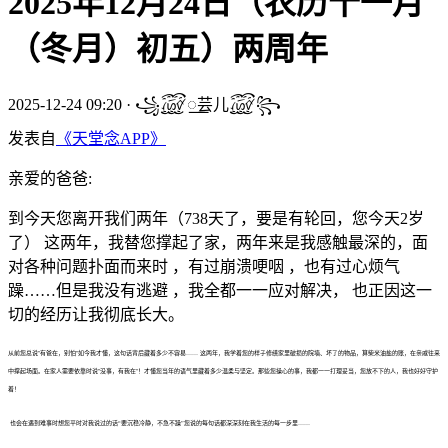
2025年12月24日（农历十一月
（冬月）初五）两周年
2025-12-24 09:20
·
꧁꫞꯭芸儿꫞꧂
发表自
《天堂念APP》
亲爱的爸爸:
到今天您离开我们两年（738天了，要是有轮回，您今天2岁
了） 这两年，我替您撑起了家，两年来是我感触最深的，面
对各种问题扑面而来时 ，有过崩溃哽咽 ，也有过心烦气
躁……但是我没有逃避 ，我全都一一应对解决， 也正因这一
切的经历让我彻底长大。
从前您总说"有爸在，别怕"如今我才懂，这句话背后藏着多少不容易…… 这两年，我学着您的样子修缮家里破损的院墙、坏了的物品，算柴米油盐的账，在亲戚往来
中撑起场面。在家人需要依靠时说"没事，有我在"！才懂您当年的语气里藏着多少温柔与坚定。那些您操心的事，我都一一打理妥当，您放不下的人，我也好好守护
着！
也会在遇到难事时想您平时对我说过的话“要沉稳冷静，不急不躁”您说的每句话都深深刻在我生活的每一步里……