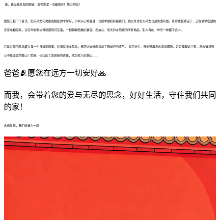
爸，我没辜负您的期望，现在家里一切都很好！放心勿念！
跟您汇报一下喜讯，您大孙女和男朋友相处的非常好，小伙子心地善良，也挺孝顺奶奶和我们，他父母对您大孙女也是疼爱有加。新房也装修完了，正在紧锣密鼓的
买家电和家具，过完年他家父母就跟我们见面，一起聊聊结婚的事宜。您放心，您大孙女陪嫁的所有物品，别人有的，咋们一样都不会少。
只是对您的思念藏在每一个日常琐碎里，时间没冲淡思念，反而让这份牵挂成了我前行的底气。 往后余生，我会带着您的爱与期盼，好好撑起这个家，您永远是我
心中最坚实的靠山！而我，也扛起了您曾经的责任，成为家人的靠山……
爸爸🫂愿您在远方一切安好🙏
而我，会带着您的爱与无尽的思念，好好生活，守住我们共同
的家！
永远爱您，我们永远在一起！