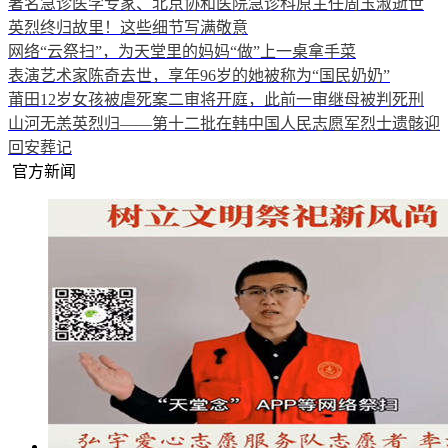
著名急诊医学专家、北京协和医院急诊科原主任周玉淑逝世
英烈终归故里！这些细节写满敬意
网络“云祭扫”，为天堂里的妈妈“做”上一桌拿手菜
表演艺术家陈奇去世，享年96岁的她被称为“国民奶奶”
莆田12岁女孩被虐死案二审将开庭，此前一审继母被判死刑
山河无恙英烈归——第十二批在韩中国人民志愿军烈士遗骸迎
回安葬记
官方新闻