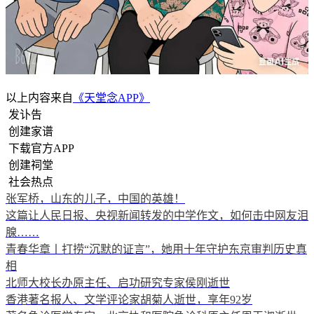
以上内容来自
《天堂念APP》
发讣告
创建家谱
下载官方APP
创建祠堂
社会热点
张军桥，山东的儿子，中国的英雄！
这篇让人民日报、央视新闻转发的中学作文，如何击中网友泪
腺……
青春华章丨打捞“沉默的证言”，她用十年守护东京审判历史真
相
北师大校长办原主任、启功研究专家侯刚逝世
香港著名报人、文学评论家胡菊人逝世，享年92岁