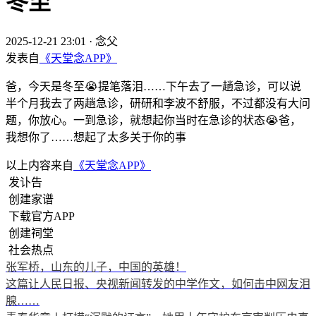
冬至
2025-12-21 23:01
·
念父
发表自
《天堂念APP》
爸，今天是冬至😭提笔落泪……下午去了一趟急诊，可以说
半个月我去了两趟急诊，研研和李波不舒服，不过都没有大问
题，你放心。一到急诊，就想起你当时在急诊的状态😭爸，
我想你了……想起了太多关于你的事
以上内容来自
《天堂念APP》
发讣告
创建家谱
下载官方APP
创建祠堂
社会热点
张军桥，山东的儿子，中国的英雄！
这篇让人民日报、央视新闻转发的中学作文，如何击中网友泪
腺……