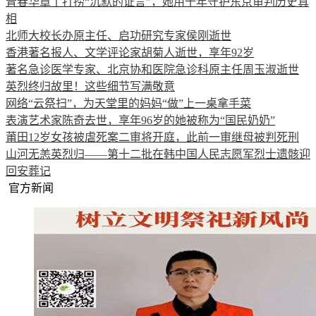
青春华章丨打捞“沉默的证言”，她用十年守护东京审判历史真
相
北师大校长办原主任、启功研究专家侯刚逝世
香港著名报人、文学评论家胡菊人逝世，享年92岁
著名急诊医学专家、北京协和医院急诊科原主任周玉淑逝世
英烈终归故里！这些细节写满敬意
网络“云祭扫”，为天堂里的妈妈“做”上一桌拿手菜
表演艺术家陈奇去世，享年96岁的她被称为“国民奶奶”
莆田12岁女孩被虐死案二审将开庭，此前一审继母被判死刑
山河无恙英烈归——第十二批在韩中国人民志愿军烈士遗骸迎
回安葬记
官方新闻