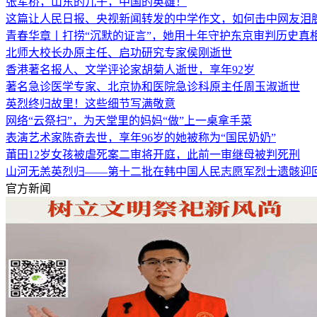
张军桥，山东的儿子，中国的英雄！
这篇让人民日报、央视新闻转发的中学作文，如何击中网友泪
青春华章丨打捞“沉默的证言”，她用十年守护东京审判历史真
北师大校长办原主任、启功研究专家侯刚逝世
香港著名报人、文学评论家胡菊人逝世，享年92岁
著名急诊医学专家、北京协和医院急诊科原主任周玉淑逝世
英烈终归故里！这些细节写满敬意
网络“云祭扫”，为天堂里的妈妈“做”上一桌拿手菜
表演艺术家陈奇去世，享年96岁的她被称为“国民奶奶”
莆田12岁女孩被虐死案二审将开庭，此前一审继母被判死刑
山河无恙英烈归——第十二批在韩中国人民志愿军烈士遗骸迎
官方新闻