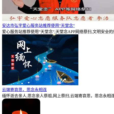
安达市弘宇爱心服务站推荐使用“天堂念“
爱心服务站推荐使用“天堂念“,天堂念APP网络祭扫,文明安全
云端寄哀思，思念永相连
缅怀逝去亲人,思念亲人祭祖,网上祭扫,云端寄哀思，思念永相连