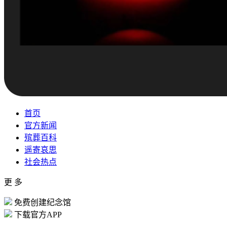
首页
官方新闻
殡葬百科
遥寄哀思
社会热点
更 多
免费创建纪念馆
下载官方APP