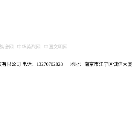
族谱网
中华英烈网
中国文明网
限公司 电话：13270702828 地址：南京市江宁区诚信大厦