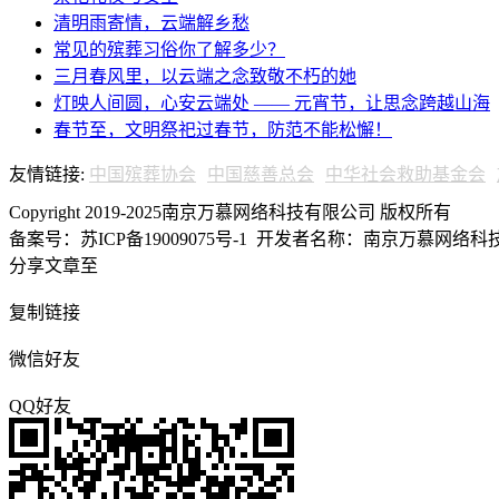
清明雨寄情，云端解乡愁
常见的殡葬习俗你了解多少？
三月春风里，以云端之念致敬不朽的她
灯映人间圆，心安云端处 —— 元宵节，让思念跨越山海
春节至，文明祭祀过春节，防范不能松懈！
友情链接:
中国殡葬协会
中国慈善总会
中华社会救助基金会
Copyright 2019-2025南京万慕网络科技有限公司 版权所有
备案号：苏ICP备19009075号-1
开发者名称：南京万慕网络科技有
分享文章至
复制链接
微信好友
QQ好友