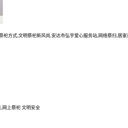
的祭祀方式,文明祭祀新风尚,安达市弘宇爱心服务站,网络祭扫,居
,网上祭祀 文明安全