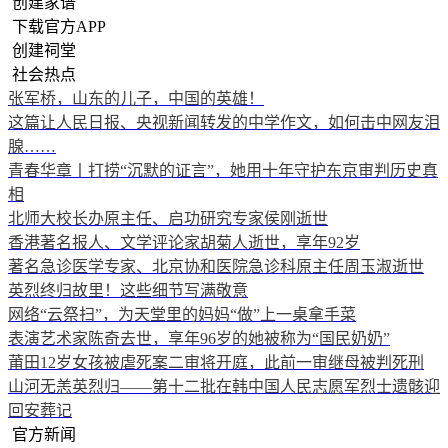
创建家谱
下载官方APP
创建祠堂
社会热点
张军桥，山东的儿子，中国的英雄！
这篇让人民日报、央视新闻转发的中学作文，如何击中网友泪
腺……
青春华章丨打捞“沉默的证言”，她用十年守护东京审判历史真
相
北师大校长办原主任、启功研究专家侯刚逝世
香港著名报人、文学评论家胡菊人逝世，享年92岁
著名急诊医学专家、北京协和医院急诊科原主任周玉淑逝世
英烈终归故里！这些细节写满敬意
网络“云祭扫”，为天堂里的妈妈“做”上一桌拿手菜
表演艺术家陈奇去世，享年96岁的她被称为“国民奶奶”
莆田12岁女孩被虐死案二审将开庭，此前一审继母被判死刑
山河无恙英烈归——第十二批在韩中国人民志愿军烈士遗骸迎
回安葬记
官方新闻