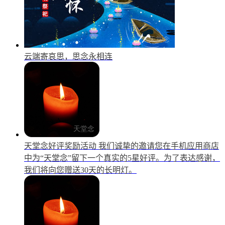
云端寄哀思，思念永相连
天堂念好评奖励活动
我们诚挚的邀请您在手机应用商店
中为“天堂念”留下一个真实的5星好评。为了表达感谢，
我们将向您赠送30天的长明灯。