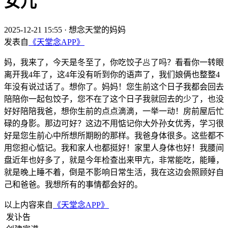
女儿
2025-12-21 15:55
·
想念天堂的妈妈
发表自
《天堂念APP》
妈，我来了，今天是冬至了，你吃饺子🥟了吗？看看你一转眼
离开我4年了，这4年没有听到你的语声了，我们娘俩也整整4
年没有说过话了。想你了。妈妈！您生前这个日子我都会回去
陪陪你一起包饺子，您不在了这个日子我就回去的少了，也没
好好陪陪我爸，想你生前的点点滴滴，一举一动！房前屋后忙
碌的身影。那边可好？这边不用惦记你大外孙女优秀，学习很
好是您生前心中所想所期盼的那样。我爸身体很多。这些都不
用您担心惦记。我和家人也都挺好！家里人身体也好！我腰间
盘近年也好多了，就是今年检查出来甲亢，非常能吃，能睡，
就是晚上睡不着，倒是不影响日常生活，我在这边会照顾好自
己和爸爸。我想所有的事情都会好的。
以上内容来自
《天堂念APP》
发讣告