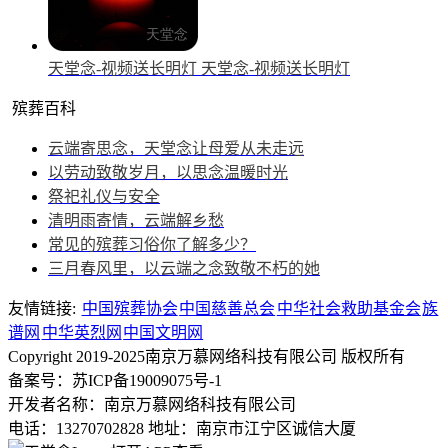
天堂念-视频送长明灯
天堂念-视频送长明灯
殡葬百科
云端寄思念，天堂念让母爱从未走远
以劳动致敬岁月，以思念温暖时光
祭祀礼仪与安全
清明雨寄情，云端解乡愁
常见的殡葬习俗你了解多少？
三月春风里，以云端之念致敬不朽的她
友情链接:
中国殡葬协会
中国慈善总会
中华社会救助基金会
族
谱网
中华英烈网
中国文明网
Copyright 2019-2025南京万慕网络科技有限公司 版权所有
备案号：苏ICP备19009075号-1
开发者名称：南京万慕网络科技有限公司
电话：13270702828
地址：南京市江宁区诚信大厦