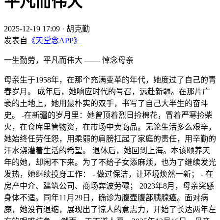
平凡而伟大
2025-12-19 17:09
·
胡克勤
发表自
《天堂念APP》
一生勤劳，平凡而伟大 —— 悼念母亲
母亲生于1958年，在那个充满变革的年代，她度过了自己的青
春岁月。 成年后，她响应时代的号召，远赴新疆。在那片广
袤的土地上，她用最朴实的双手，书写了自己大半生的奋斗
史。 -在新疆的岁月里：她曾顶着烈日捡棉花，冒着严寒捡柴
火，在仓库里管物资，在市场中卖商品。无论生活多么艰辛，
她始终任劳任怨，用柔弱的肩膀扛起了家庭的责任，用辛勤的
汗水浇灌着生活的希望。 退休后，她回到上海。本该颐养天
年的她，却闲不下来。为了不给子女添麻烦，也为了继续发光
发热，她继续投身工作： - 做过保洁，让环境焕然一新； - 在
房产中介、建筑公司、商场奔波劳碌； 2023年8月，母亲突感
身体不适。同年11月29日，确诊为腹壶腹部胰腺癌。面对病
魔，她没有退缩，展现出了惊人的意志力，开始了长达两年左