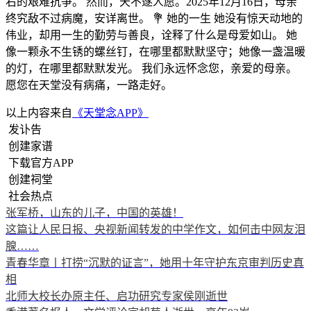
右的艰难抗争。 然而，天不遂人愿。2025年12月16日，母亲
终究敌不过病魔，安详离世。 💐 她的一生 她没有惊天动地的
伟业，却用一生的勤劳与善良，诠释了什么是母爱如山。 她
像一颗永不生锈的螺丝钉，在哪里都默默坚守；她像一盏温暖
的灯，在哪里都默默发光。 我们永远怀念您，亲爱的母亲。
愿您在天堂没有病痛，一路走好。
以上内容来自
《天堂念APP》
发讣告
创建家谱
下载官方APP
创建祠堂
社会热点
张军桥，山东的儿子，中国的英雄！
这篇让人民日报、央视新闻转发的中学作文，如何击中网友泪
腺……
青春华章丨打捞“沉默的证言”，她用十年守护东京审判历史真
相
北师大校长办原主任、启功研究专家侯刚逝世