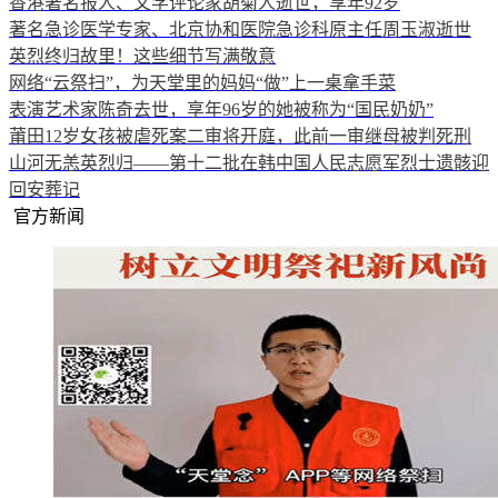
香港著名报人、文学评论家胡菊人逝世，享年92岁
著名急诊医学专家、北京协和医院急诊科原主任周玉淑逝世
英烈终归故里！这些细节写满敬意
网络“云祭扫”，为天堂里的妈妈“做”上一桌拿手菜
表演艺术家陈奇去世，享年96岁的她被称为“国民奶奶”
莆田12岁女孩被虐死案二审将开庭，此前一审继母被判死刑
山河无恙英烈归——第十二批在韩中国人民志愿军烈士遗骸迎
回安葬记
官方新闻